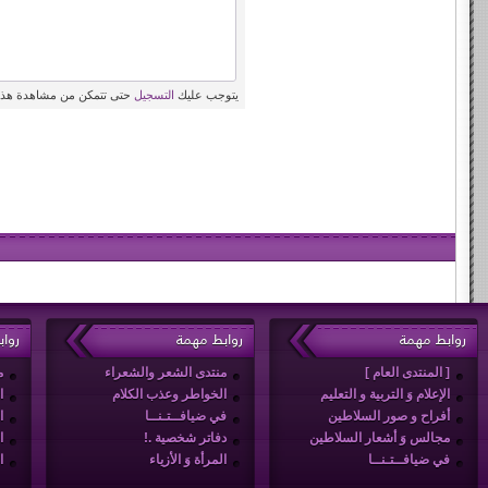
يتوجب عليك
التسجيل
حتى تتمكن من مشاهدة هذه
روابط مهمة
روابط مهمة
روا
[ المنتدى العام ]
منتدى الشعر والشعراء
م
الإعلام وَ التربية و التعليم
الخواطر وعذب الكلام
ا
أفراح و صور السلاطين
في ضيافــتـنــا
ا
مجالس وَ أشعار السلاطين
دفاتر شخصية .!
ا
في ضيافــتـنــا
المرأة وَ الأزياء
ا