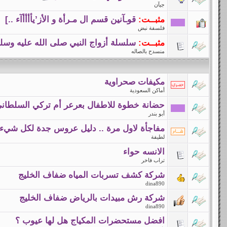
جيآن
مثبــت:
قوـآنين قسم ال مـرأة و الأز’يأأأأآء ..]
فلسفة نبض
مثبــت:
سلسلة أزواج النبي صلى الله عليه وسل
منسدح بالصاله
مكيفات صحراوية
أماكن السعودية
حضانة خطوة للاطفال بعرعر أم تركي السلطان
أبو بندر
مفاجأة لاول مرة .. دليل عروس جدة لكل شيء 
لطيفة
الانسه حواء
تراب فاخر
شركة كشف تسربات المياه ضفاف الخليج
dina890
شركة رش مبيدات بالرياض ضفاف الخليج
dina890
افضل مستحضرات المكياج هل لها عيوب ؟