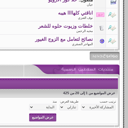
جيآن
اناقتي كلهاااا هيبه
نوف العنزي
خلطات وزيوت حلوه للشعر
محبه الرحمن
نصائح لتعامل مع الزوج الغيور
المهاجر الصقري
عرض المواضيع من 1 إلى 20 من 425
ترتيب حسب
طريقة العرض:
منذ