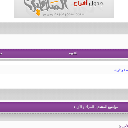
التقويم
مش
 والأزياء .
مواضيع المنتدى
: المرأة وَ الأزياء
أخيرة
)