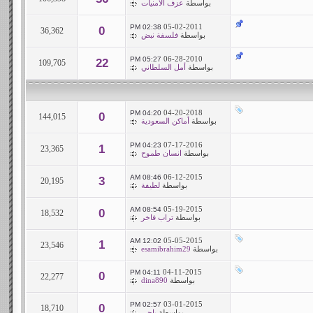
بواسطة
عزف الأمنيات
05-02-2011
02:38 PM
0
36,362
بواسطة
فلسفة نبض
06-28-2010
05:27 PM
22
109,705
بواسطة
أمل السلطاني
04-20-2018
04:20 PM
0
144,015
بواسطة
أماكن السعودية
07-17-2016
04:23 PM
1
23,365
بواسطة
انسان طموح
06-12-2015
08:46 AM
3
20,195
بواسطة
لطيفة
05-19-2015
08:54 AM
0
18,532
بواسطة
تراب فاخر
05-05-2015
12:02 AM
1
23,546
بواسطة
esamibrahim29
04-11-2015
04:11 PM
0
22,277
بواسطة
dina890
03-01-2015
02:57 PM
0
18,710
بواسطة
باجى