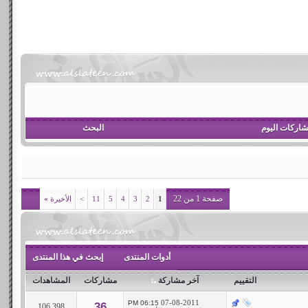
اركات اليوم
البحث
صفحة 1 من 22
1
2
3
4
5
11
>
الأخيرة
»
أدوات المنتدى
إبحث في هذا المنتدى
التقييم
آخر مشاركة
مشاركات
المشاهدات
07-08-2011
06:15 PM
36
106,398