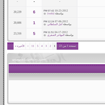
-
-
-
10-23-2012
07:42 PM
6
20,229
بواسطة
(wafa)
07-06-2012
12:24 PM
1
20,606
بواسطة
أمل السلطاني
04-17-2012
11:51 PM
5
23,316
بواسطة
المهاجر الصقري
صفحة 1 من 22
1
2
3
4
5
11
>
الأخيرة
»