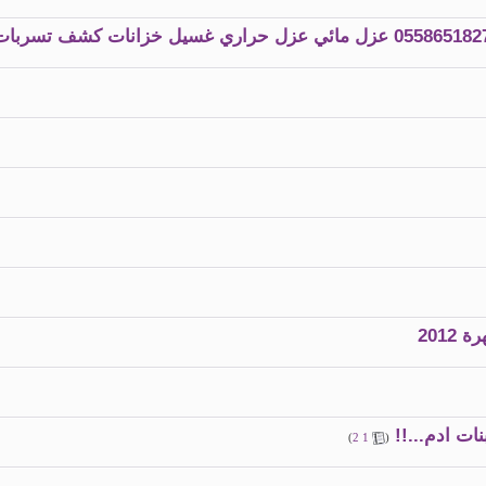
ت ادم...!!
)
2
1
(