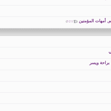
م, أمهات المؤمنين
)
3
2
1
(
ي
براحة ويسر