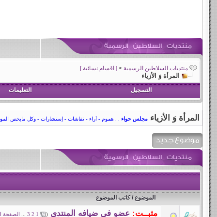
منتديات السلاطين الرسمية
>
[ اقسام نسائية ]
المرأة وَ الأزياء
التسجيل
التعليمات
المرأة وَ الأزياء
مجلس حواء
. . هموم - آراء - نقاشات - إستشارات - وكل مايخص الموضة
الموضوع
/
كاتب الموضوع
مثبــت:
عضو في ضيافه المنتدى
(
1
2
3
...
الصفحة ال