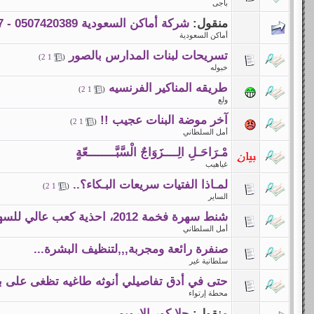
باجى
منقول:
شركة أماكن السعودية 0507420389 - 0558651827 عزل مائي عزل حراري غسيل خزانات كشف تسربات
أماكن السعودية
تسريحات لبنات المدارس بالصور
)
2
1
(
خبوله
طريقه المناكير الفرنسيه
)
2
1
(
ولع
آخر موضة البنات عجيب !!
)
2
1
(
أمل السلطاني
مْـرَاحَـلِ الِــــزَوَاجٌ الْسَّبَّــــــــعّةٍ‎
غياهيب
لمـاذا الفتيات سريعات البـكاء؟..
)
2
1
(
الساير
شنط سهرة فخمة 2012، احذية كعب عالي للسهرة 2012
أمل السلطاني
صنفرة رائعة ومجربة,,,لتنظيف البشرة...
سلطانية غير
حتى في أدق تفاصيلي أنوثه طاغيه تظغى على بنا
محطة إرتواء
منقول:
حلا كور الارويو