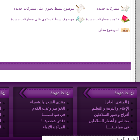
مشاركات جديدة
موضوع نشيط يحتوي على مشاركات جديدة
لا توجد مشاركات جديدة
موضوع نشيط لا يحتوي على مشاركات جديدة
الموضوع مغلق
روابط مهمة
روابط مهمة
روا
[ المنتدى العام ]
منتدى الشعر والشعراء
م
الإعلام وَ التربية و التعليم
الخواطر وعذب الكلام
ا
أفراح و صور السلاطين
في ضيافــتـنــا
ا
مجالس وَ أشعار السلاطين
دفاتر شخصية .!
ا
في ضيافــتـنــا
المرأة وَ الأزياء
ا
أنظم لمتآبعينا بتويتر ...