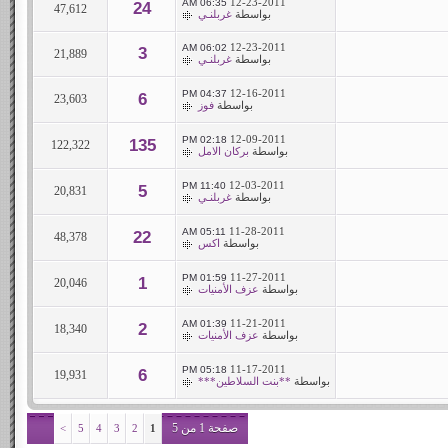
12-23-2011
06:35 AM
24
47,612
بواسطة
غربلنـي
12-23-2011
06:02 AM
3
21,889
بواسطة
غربلنـي
12-16-2011
04:37 PM
6
23,603
بواسطة
فوز
12-09-2011
02:18 PM
135
122,322
بواسطة
بركان الامل
12-03-2011
11:40 PM
5
20,831
بواسطة
غربلنـي
11-28-2011
05:11 AM
22
48,378
بواسطة
اكس
11-27-2011
01:59 PM
1
20,046
بواسطة
عزف الأمنيات
11-21-2011
01:39 AM
2
18,340
بواسطة
عزف الأمنيات
11-17-2011
05:18 PM
6
19,931
بواسطة
**بنت السلاطين***
صفحة 1 من 5
>
5
4
3
2
1