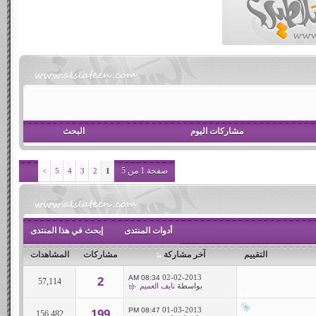
مشاركات اليوم
البحث
صفحة 1 من 5
>
5
4
3
2
1
أدوات المنتدى
إبحث في هذا المنتدى
التقييم
آخر مشاركة
مشاركات
المشاهدات
02-02-2013
08:34 AM
2
57,114
بواسطة
نايف العميم
01-03-2013
08:47 PM
199
156,482