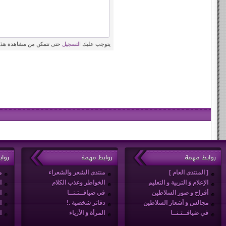
يتوجب عليك
التسجيل
حتى تتمكن من مشاهدة هذه
روابط مهمة
روابط مهمة
روا
[ المنتدى العام ]
منتدى الشعر والشعراء
م
الإعلام وَ التربية و التعليم
الخواطر وعذب الكلام
ا
أفراح و صور السلاطين
في ضيافــتـنــا
ا
مجالس وَ أشعار السلاطين
دفاتر شخصية .!
ا
في ضيافــتـنــا
المرأة وَ الأزياء
ا