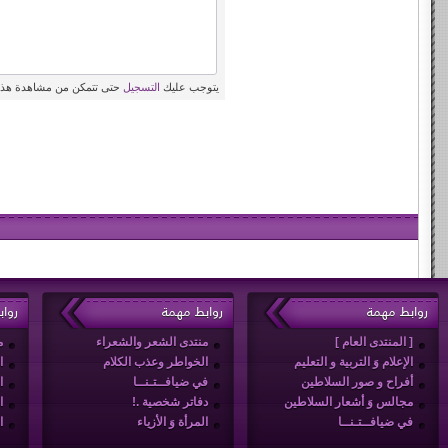
يتوجب عليك
التسجيل
حتى تتمكن من مشاهدة هذه
روابط مهمة
روابط مهمة
روا
[ المنتدى العام ]
منتدى الشعر والشعراء
م
الإعلام وَ التربية و التعليم
الخواطر وعذب الكلام
ا
أفراح و صور السلاطين
في ضيافــتـنــا
ا
مجالس وَ أشعار السلاطين
دفاتر شخصية .!
ا
في ضيافــتـنــا
المرأة وَ الأزياء
ا