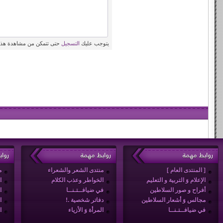
يتوجب عليك
التسجيل
حتى تتمكن من مشاهدة هذه
روابط مهمة
روابط مهمة
روا
[ المنتدى العام ]
منتدى الشعر والشعراء
م
الإعلام وَ التربية و التعليم
الخواطر وعذب الكلام
ا
أفراح و صور السلاطين
في ضيافــتـنــا
ا
مجالس وَ أشعار السلاطين
دفاتر شخصية .!
ا
في ضيافــتـنــا
المرأة وَ الأزياء
ا