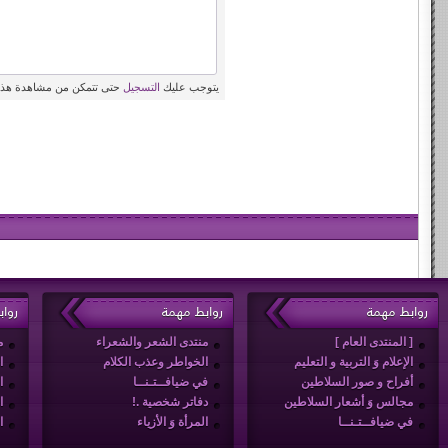
يتوجب عليك
التسجيل
حتى تتمكن من مشاهدة هذه
روابط مهمة
روابط مهمة
روا
[ المنتدى العام ]
منتدى الشعر والشعراء
م
الإعلام وَ التربية و التعليم
الخواطر وعذب الكلام
ا
أفراح و صور السلاطين
في ضيافــتـنــا
ا
مجالس وَ أشعار السلاطين
دفاتر شخصية .!
ا
في ضيافــتـنــا
المرأة وَ الأزياء
ا