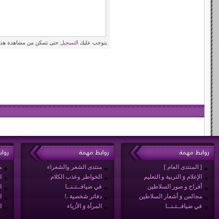
يتوجب عليك
التسجيل
حتى تتمكن من مشاهدة هذه
روابط مهمة
روابط مهمة
روا
[ المنتدى العام ]
منتدى الشعر والشعراء
م
الإعلام وَ التربية و التعليم
الخواطر وعذب الكلام
ا
أفراح و صور السلاطين
في ضيافــتـنــا
ا
مجالس وَ أشعار السلاطين
دفاتر شخصية .!
ا
في ضيافــتـنــا
المرأة وَ الأزياء
ا