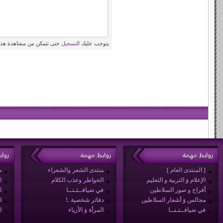
يتوجب عليك
التسجيل
حتى تتمكن من مشاهدة هذه
روابط مهمة
روابط مهمة
روا
[ المنتدى العام ]
منتدى الشعر والشعراء
م
الإعلام وَ التربية و التعليم
الخواطر وعذب الكلام
ا
أفراح و صور السلاطين
في ضيافــتـنــا
ا
مجالس وَ أشعار السلاطين
دفاتر شخصية .!
ا
في ضيافــتـنــا
المرأة وَ الأزياء
ا