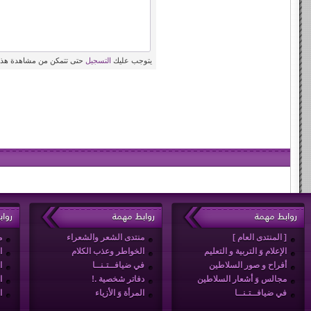
يتوجب عليك
التسجيل
حتى تتمكن من مشاهدة هذه
روابط مهمة
روابط مهمة
روا
[ المنتدى العام ]
منتدى الشعر والشعراء
م
الإعلام وَ التربية و التعليم
الخواطر وعذب الكلام
ا
أفراح و صور السلاطين
في ضيافــتـنــا
ا
مجالس وَ أشعار السلاطين
دفاتر شخصية .!
ا
في ضيافــتـنــا
المرأة وَ الأزياء
ا