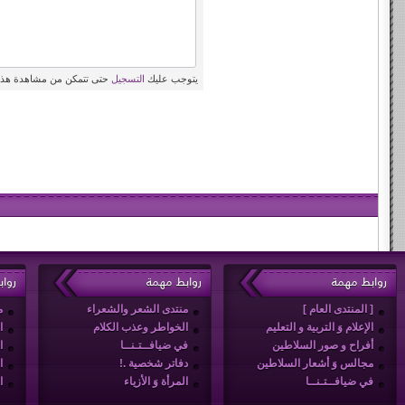
يتوجب عليك
التسجيل
حتى تتمكن من مشاهدة هذه
روابط مهمة
روابط مهمة
روا
[ المنتدى العام ]
منتدى الشعر والشعراء
م
الإعلام وَ التربية و التعليم
الخواطر وعذب الكلام
ا
أفراح و صور السلاطين
في ضيافــتـنــا
ا
مجالس وَ أشعار السلاطين
دفاتر شخصية .!
ا
في ضيافــتـنــا
المرأة وَ الأزياء
ا