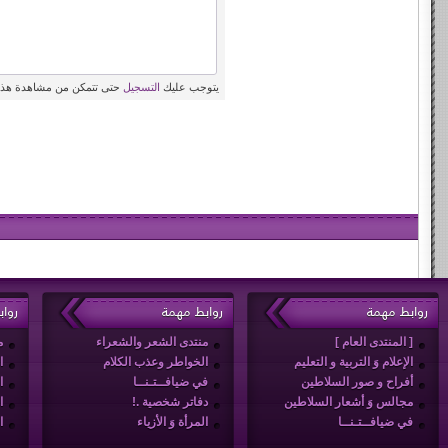
يتوجب عليك
التسجيل
حتى تتمكن من مشاهدة هذه
روابط مهمة
روابط مهمة
روا
[ المنتدى العام ]
منتدى الشعر والشعراء
م
الإعلام وَ التربية و التعليم
الخواطر وعذب الكلام
ا
أفراح و صور السلاطين
في ضيافــتـنــا
ا
مجالس وَ أشعار السلاطين
دفاتر شخصية .!
ا
في ضيافــتـنــا
المرأة وَ الأزياء
ا