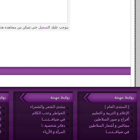
يتوجب عليك
التسجيل
حتى تتمكن من مشاهدة هذه
روابط مهمة
روابط مهمة
روا
[ المنتدى العام ]
منتدى الشعر والشعراء
م
الإعلام وَ التربية و التعليم
الخواطر وعذب الكلام
ا
أفراح و صور السلاطين
في ضيافــتـنــا
ا
مجالس وَ أشعار السلاطين
دفاتر شخصية .!
ا
في ضيافــتـنــا
المرأة وَ الأزياء
ا