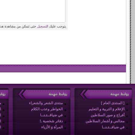
يتوجب عليك
التسجيل
حتى تتمكن من مشاهدة هذه
روابط مهمة
روابط مهمة
روا
[ المنتدى العام ]
منتدى الشعر والشعراء
م
الإعلام وَ التربية و التعليم
الخواطر وعذب الكلام
ا
أفراح و صور السلاطين
في ضيافــتـنــا
ا
مجالس وَ أشعار السلاطين
دفاتر شخصية .!
ا
في ضيافــتـنــا
المرأة وَ الأزياء
ا