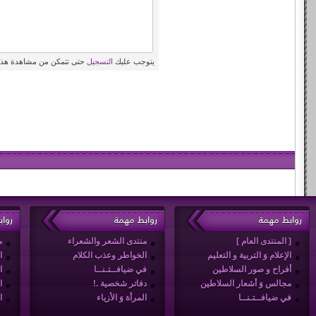
يتوجب عليك
التسجيل
حتى تتمكن من مشاهدة هذه
روابط مهمة
روابط مهمة
روا
[ المنتدى العام ]
منتدى الشعر والشعراء
م
الإعلام وَ التربية و التعليم
الخواطر وعذب الكلام
ا
أفراح و صور السلاطين
في ضيافــتـنــا
ا
مجالس وَ أشعار السلاطين
دفاتر شخصية .!
ا
في ضيافــتـنــا
المرأة وَ الأزياء
ا