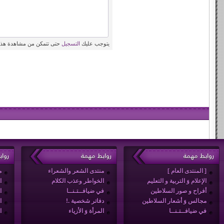
يتوجب عليك
التسجيل
حتى تتمكن من مشاهدة هذه
روابط مهمة
روابط مهمة
روا
[ المنتدى العام ]
منتدى الشعر والشعراء
م
الإعلام وَ التربية و التعليم
الخواطر وعذب الكلام
ا
أفراح و صور السلاطين
في ضيافــتـنــا
ا
مجالس وَ أشعار السلاطين
دفاتر شخصية .!
ا
في ضيافــتـنــا
المرأة وَ الأزياء
ا