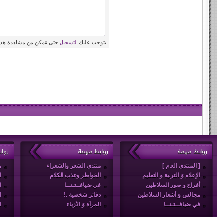
يتوجب عليك
التسجيل
حتى تتمكن من مشاهدة هذه
روابط مهمة
روابط مهمة
روا
[ المنتدى العام ]
منتدى الشعر والشعراء
م
الإعلام وَ التربية و التعليم
الخواطر وعذب الكلام
ا
أفراح و صور السلاطين
في ضيافــتـنــا
ا
مجالس وَ أشعار السلاطين
دفاتر شخصية .!
ا
في ضيافــتـنــا
المرأة وَ الأزياء
ا