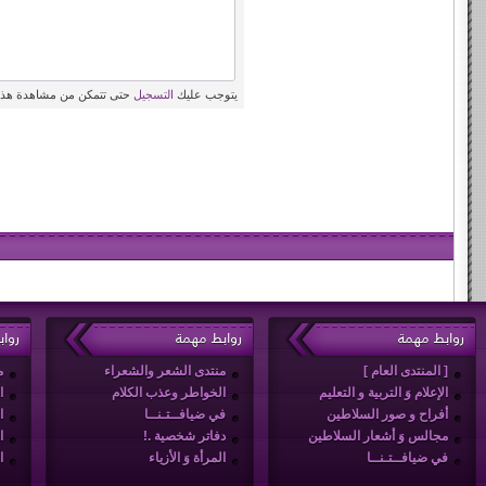
يتوجب عليك
التسجيل
حتى تتمكن من مشاهدة هذه
روابط مهمة
روابط مهمة
روا
[ المنتدى العام ]
منتدى الشعر والشعراء
م
الإعلام وَ التربية و التعليم
الخواطر وعذب الكلام
ا
أفراح و صور السلاطين
في ضيافــتـنــا
ا
مجالس وَ أشعار السلاطين
دفاتر شخصية .!
ا
في ضيافــتـنــا
المرأة وَ الأزياء
ا