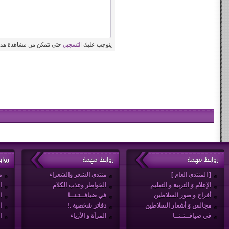
يتوجب عليك
التسجيل
حتى تتمكن من مشاهدة هذه
روابط مهمة
روابط مهمة
روا
[ المنتدى العام ]
منتدى الشعر والشعراء
م
الإعلام وَ التربية و التعليم
الخواطر وعذب الكلام
ا
أفراح و صور السلاطين
في ضيافــتـنــا
ا
مجالس وَ أشعار السلاطين
دفاتر شخصية .!
ا
في ضيافــتـنــا
المرأة وَ الأزياء
ا