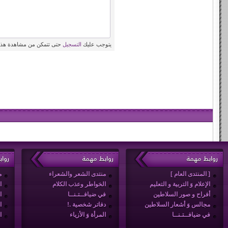
يتوجب عليك
التسجيل
حتى تتمكن من مشاهدة هذه
روابط مهمة
روابط مهمة
روا
[ المنتدى العام ]
منتدى الشعر والشعراء
م
الإعلام وَ التربية و التعليم
الخواطر وعذب الكلام
ا
أفراح و صور السلاطين
في ضيافــتـنــا
ا
مجالس وَ أشعار السلاطين
دفاتر شخصية .!
ا
في ضيافــتـنــا
المرأة وَ الأزياء
ا