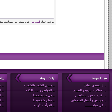
يتوجب عليك
التسجيل
حتى تتمكن من مشاهدة هذه
روابط مهمة
روابط مهمة
روا
[ المنتدى العام ]
منتدى الشعر والشعراء
م
الإعلام وَ التربية و التعليم
الخواطر وعذب الكلام
ا
أفراح و صور السلاطين
في ضيافــتـنــا
ا
مجالس وَ أشعار السلاطين
دفاتر شخصية .!
ا
في ضيافــتـنــا
المرأة وَ الأزياء
ا