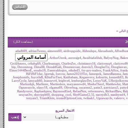
التالي
»
(
مشاهدة الكل
)
adadb69
,
adrianTweno
,
aimeeen60
,
airdropguide
,
Aldendepe
,
Alexadumb
,
Alfredbu
,
ArthurUnrek
,
aurorajp4
,
Awaibiafafduh
,
BafysyNug
,
Bakes
CecilAmero
,
celiabg69
,
Charlesanapy
,
CharlesZer
,
christianyo16
,
claricemq4
,
claricewd6
hip
,
Dexonmog
,
Dimallll
,
DonaldGab
,
Donnieovast
,
donvm3
,
DouglasTiz
,
Douglasvax
Elmer1444BersE
,
ernabs18
,
Esmeraldosjox
,
etheled3
,
for-pro-traders
,
FrankAffox
,
fran
HiFiHiF1dar
,
Igortak
,
Iravow
,
James20210Tot
,
Jamespek
,
JamesRamma
,
Jam
Josephomifs
,
JoyceJaB
,
K0mForTnet
,
Kaithabam
,
Keganvevy
,
kelourits
,
kennethlf3
,
K
LarryCycle
,
latoyadi60
,
leannevt4
,
leighvs4
,
lemberglawDet
,
LeroyVaK
,
LHerjjofkeym
Markuslqh
,
Marlinter
,
Martinslern
,
maryannewd4
,
MashaTheof
,
Matthewlut
,
Mat
Ogeawaycle
,
olayy18
,
olgamz69
,
Oliverbug
,
oscarmn2
,
patin3
,
patriciaoa3
,
patty
Randyruror
,
Raphaelqmw
,
RaymondGed
,
RefasiNen
,
reformnews
,
RichardBaw
,
Rid
sexysat3tv
,
sherrieph60
,
shopping_cool
,
Slot#Game[2,5]
,
staceydb3
,
stanleymf4
,
tonyaia3
,
TriamKlein
,
trustedOptionsCom
,
twilaak1
,
Ugeawaycle
,
valenvv
,
v
الانتقال السريع