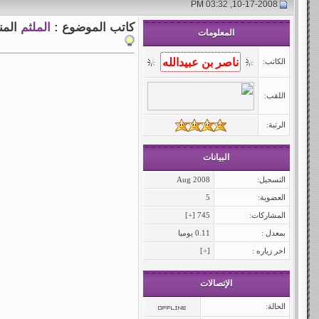
10-17-2008, 03:32 PM
كاتب الموضوع :
الملثم
المن
المعلومات
الكاتب:
اللقب:
الرتبة:
البيانات
التسجيل:
Aug 2008
العضوية:
5
المشاركات:
745 [
+
]
بمعدل :
0.11 يوميا
اخر زياره :
[
+
]
الإتصالات
الحالة: