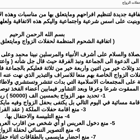
حفلات الزواج
اقية جديدة لتنظيم افراحهم ومايتعلق بها من مناسبات وهذه الا
يت على اسس شرعية واجتماعية واليكم هذه الاتفاقية ولعلها ت
بسم الله الرحمن الرحيم
( اتفاقية الشحوم المنظمة لحفلات الزواج ومايتعلق 
لصلاة والسلام على أشرف الأنبياء والمرسلين نبينا محمد وعلى 
الى الدعوة الى الجماعة ونبذ الفرقة حيث قال جل شأنه ( واعتص
د وثلاث خير من اثنين واربعة خير من ثلاثة فعليكم بالجماعة ف
 الزواج الخاصة بهم منعا للاسراف والتبذير الذي نهت عنه الش
ة على المجتمعات الاسلامية التي بدات تنتشر وتستشري ولاطائ
 الممقوت شرعا وعرفا وبعد التشاور فيمابين أعضاء الفخذ توصل 
1- تحديد مهر الزواج بخمسين الف (50000 ) ريال فقط لاغير.
3- منع اقامة حفلات الملكة ( عقد القران ) .
4- منع التلبيسة والاحتفال بها.
5- منع دخول العريس او أي شخص من اقارب العروس داخل الصالة .
6- منع التصوير النسائي لحفلة الزواج .
7- منع احضار مايسمى بالطقاقات اثناء حفل الزواج .