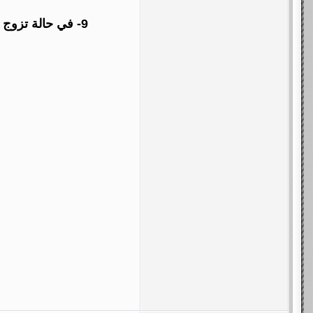
9- في حالة تزوج أحد ابناء الفخذ من خارج الفخذ فانه يعفى من الالتزام بالبند الرابع (بند التلبيسة ) ان شاء اقامها وان شاء تركها.