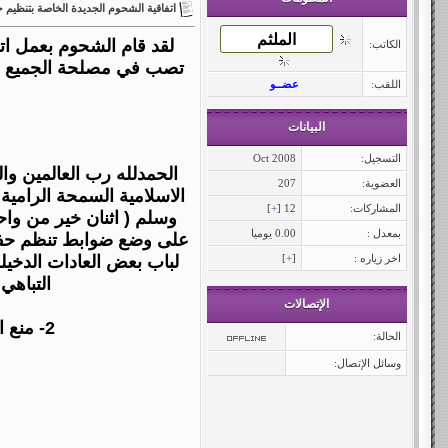
اتفاقية الشحوم الجديدة الخاصة بتنظيم 
لقد قام الشحوم بعمل اتف
الكاتب:
تصب في مصلحة الجميع وبن
اللقب:
عضــو
البيانات
التسجيل:
Oct 2008
الحمدلله رب العالمين وا
العضوية:
207
الاسلامية السمحة الرامية 
المشاركات:
12 [
+
]
وسلم ( اثنان خير من واح
بمعدل :
0.00 يوميا
على وضع ضوابط تنظم حفلات
اخر زياره :
[
+
]
لباب بعض العادات الدخيل
التباهي
الإتصالات
2- منع اقامة مسائية في اليوم التالي بل يكتفى بحفل الزواج وفيه مايكفي باذن الله لاظهار الفرح والسرور .
الحالة:
وسائل الإتصال: