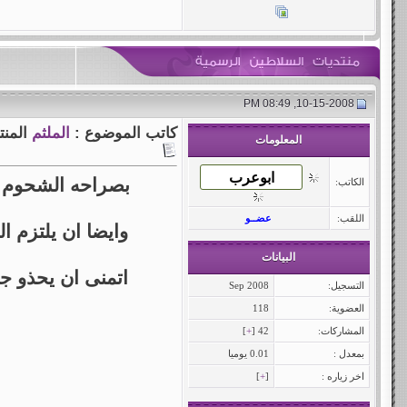
10-15-2008, 08:49 PM
كاتب الموضوع :
الملثم
المن
المعلومات
بصراحه الشحوم سب
الكاتب:
اللقب:
عضــو
وايضا ان يلتزم ال
البيانات
اتمنى ان يحذو جميع السلاطين
التسجيل:
Sep 2008
العضوية:
118
المشاركات:
42 [
+
]
بمعدل :
0.01 يوميا
اخر زياره :
[
+
]