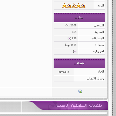
الرتبة:
البيانات
التسجيل:
Oct 2008
العضوية:
155
المشاركات:
990 [
+
]
بمعدل :
0.15 يوميا
اخر زياره :
[
+
]
الإتصالات
الحالة:
وسائل الإتصال: