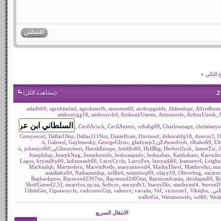
التالي
»
(
مشاهدة الكل
)
adadb69
,
agrohimfml
,
agrohimrfb
,
aimeeen60
,
airdropguide
,
Aldendepe
,
Alfredbum
anthonygg16
,
anthonyrb4
,
AnthonyUseme
,
Antoniozfe
,
ArthurUnrek
,
,
CecilAcuck
,
CecilAmero
,
celiabg69
,
Charlesanapy
,
christiany
Coreyescof
,
Dallas1Nut
,
Dallas311Nut
,
Danielfrate
,
Davinsof
,
deborahfg18
,
donvm3
,
D
,
Galenol
,
Gaylesooky
,
GeorgeGlync
,
gladysep3
,
Edwardvob
,
elbaho69
,
El
,
johnnyol60
,
Glennobect
,
Haroldhoupe
,
heidibs60
,
HellRig
,
Herbert2rok
,
JamesTiz
,
JosephJup
,
JosephNug
,
Josephomifs
,
Joshuaapado
,
Joshuabax
,
Kaithabam
,
KarenJe
Lagos
,
krystalhy60
,
ladonnauh60
,
LarryCycle
,
LarryFen
,
latoyadi60
,
leannevt4
,
Leigha
Markuslqh
,
Martinslern
,
MarvinKetly
,
maryannewd4
,
MashaTheof
,
Matthewlut
,
ma
nataliakx60
,
Nathanunlop
,
nellln4
,
noemiwq69
,
olayy18
,
Oliverbug
,
oscarm
Raphaelqmw
,
Raymond2397tut
,
Raymond2405tut
,
Raymondcania
,
rhodapm69
,
R
Slot#Game[2,5]
,
smartfon.zp.ua
,
Softcor
,
staceydb3
,
StaceyDiz
,
stanleymf4
,
StevenD
اني
,
,
Vikiqhx
,
victorun1
,
Vef
,
vavada
,
valenvv
,
vadronovCep
,
Ugeawaycle
,
UdrinGer
walletGu
,
Warsawswefs
,
wd60
,
Wesl
الانتقال السريع