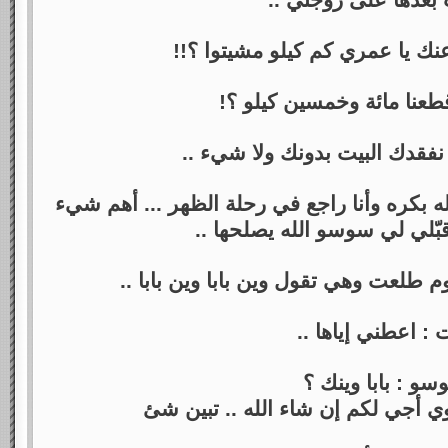
بعدها على زوجتي ..
ك يا عمري كم كيلو مشيتوا ؟!!
طعنا مائة وخمسين كيلو ؟!
 نفقدك البيت بدونك ولا شيء ..
له بكره وأنا راجع في رحلة الظهر ... أهم شيء
وقبّلي لي سوسو الله يصلحها ..
م طلعت وهي تقول وين بابا وين بابا ..
 : اعطني إياها ..
و : بابا وينك ؟
أجي لكم إن شاء الله .. تبين شئ