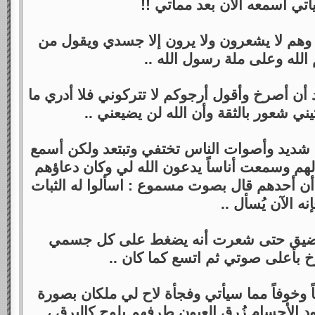
تي أسمعه الآن بعد مماتي !!
هم لا يشعرون ولا يرون إلا جسدي ويقول من
الله وعلى ملة رسول الله ..
أن أصرخ وأقول أرجوكم لا تتركوني فلا أدري ما
أتيني شعور بالثقة وأن الله لن يضيعني ..
ام شديد وأصوات الناس تختفي وتبتعد ولكن أسمع
م وسمعت أناساً يدعون الله لي وكان دعاؤهم
أن أحدهم قال بصوت مسموع : اسألوا له الثبات
إنه الآن يُسأل ..
 ويضيق حتى شعرت أنه يضغط على كل جسمي
بأعلى صوتي ثم اتسع كما كان ..
باً وخوفاً مما سيأتي وفجأة لاح لي ملكان بصورة
د الأجسام زُرق العيون طرفهم يلوح كالبرق ،