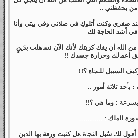
لصلاة والسلام أنني أطلب من الله أن ينجي كل
من يحفظني ..
 صغري وكنت أتلوكِ في صلاتي وفي بيتي وأنا
 في أشد الحاجة لك
من الله أن يفك كربتك لأنك الآن تساهلت بدَينٍ
ليق أعمالك وحرارة جسدك !!
يف السبيل للنجاة ؟!!
: بأحد ثلاثة أمور ..
سرعة : وما هي ؟!!
ة الملك : .............
قول لك سُبل النجاة هل كتبت ورقة بها الدين