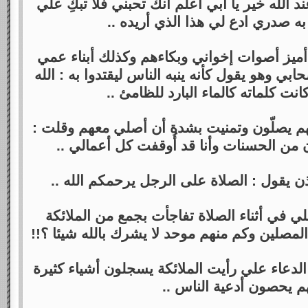
ند الله خير يا أبي أعلم أنك تحبني فلا تبكِ علي
ه صدري ادع لي هذا الذي أريده ..
أميز أصوات إخواني وبكاءهم وكذلك أبناء عمي
وهو يقول كأنه ينبه الناس ليقتدوا به : الله
انت كلماته كالماء البارد للظامئ ..
م يصلّون وتمنيت بشدة أن أصلي معهم وقلت :
من الحسنات وأنا قد أُوقفت كل أعمالي ..
 يقول : الصلاة على الرجل يرحمكم الله ..
ي في أثناء الصلاة تفاجأت بجمع من الملائكة
لمصلين وكم منهم موحد لا يشرك بالله شيئا ؟!!
ا الدعاء علي رأيت الملائكة يسجلون أشياء كثيرة
م يحصون أدعية الناس ..