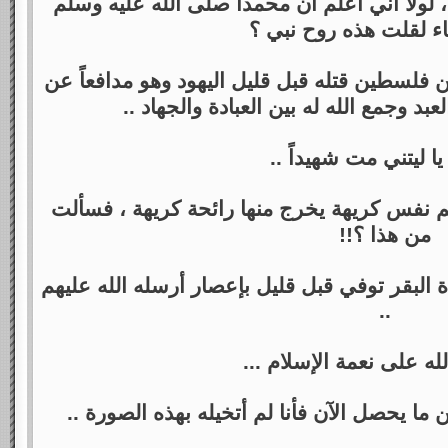
 لولا أني أعلم أن محمداً صلى الله عليه وسلم
ياء لقلت هذه روح نبي ؟
 فلسطين قتله قبل قليل اليهود وهو مدافعاً عن
لعبد وجمع الله له بين العبادة والجهاد ..
ا ليتني مت شهيداً ..
 نفس كريهة يخرج منها رائحة كريهة ، فسألت
من هذا ؟!!
البقر توفي قبل قليل بإعصار أرسله الله عليهم
..
ه على نعمة الإسلام ...
ما يحصل الآن فأنا لم أتخيله بهذه الصورة ..