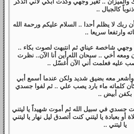
الميزان .. تغير وجهي وكدت أبكي لأني أتذكر
ذنوباً كالجبال ..
 ربك لا يظلم أحدا .. السلام عليكم ورحمة الله
ته وارتفعا سريعا ..
جهي شاخصة عيناي ثم انتبهت لصوت بكاء ..
ومعه أخي .. سبحان الله أين أنا الآن.. نظرت
ب عليه فعلمت أني الآن أُغسّل ..
ً وأشعر معه بضيق شديد ولكن عندما أسمع أبي
أن كلماته ماء بارد يصب علي .. ثم لفوا جسدي
بكفن أبيض ..
ت جسدي في سبيل الله ثم أموت شهيداً يا ليتني
ة أو بعبادة يا ليتني كنت أتصدق ليل نهار يا ليتني
يا ليتني ..