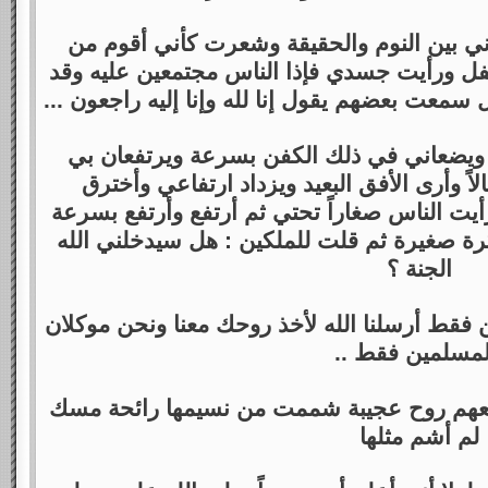
بين النوم والحقيقة وشعرت كأني أقوم من
ل ورأيت جسدي فإذا الناس مجتمعين عليه وقد
معت بعضهم يقول إنا لله وإنا إليه راجعون ...
ي ويضعاني في ذلك الكفن بسرعة ويرتفعان بي
اً وأرى الأفق البعيد ويزداد ارتفاعي وأخترق
ت الناس صغاراً تحتي ثم أرتفع وأرتفع بسرعة
رة صغيرة ثم قلت للملكين : هل سيدخلني الله
الجنة ؟
حن فقط أرسلنا الله لأخذ روحك معنا ونحن موكلان
لمسلمين فقط ..
 معهم روح عجيبة شممت من نسيمها رائحة مسك
لم أشم مثلها