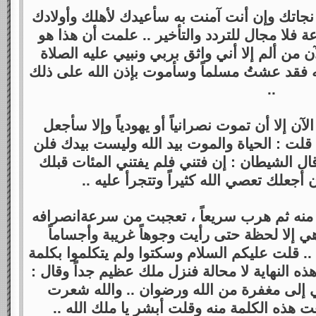
 نجاتك وإن أنت آمنت به سأعيدك لأهلك وأولادك
فلا مجال للتردد والتأخير .. علمت أن هذا هو
ن من ألم إلا أني واثق بربي ونبيي عليه الصلاة
له فقد عشتُ مسلماً وسأموت بإذن الله على ذلك
..
آن إلا أن تموت نصرانياً أو يهودياً وإلا سأجعل
قلت : الحياة والموت بيد الله وليست بيدك فلن
قال الشيطان : إن فتني فلم يفتني المئات قبلك
جعلك تعصي الله كثيراً وتتجرأ عليه ..
ف منه ثم هرب سريعاً ، تعجبت من سرعةانصرافه
ي إلا لحظة حتى رأيت وجوهاً غريبة وأجساماً
.. قلت عليكم السلام وسكتوا ولم يتكلموا بكلمة
ه النهاية لا محالة فنزل ملك عظيم جداً وقال :
ي إلى مغفرة من الله ورضوان .. والله شعرت
هذه الكلمة منه وقلت أبشر يا ملك الله ..