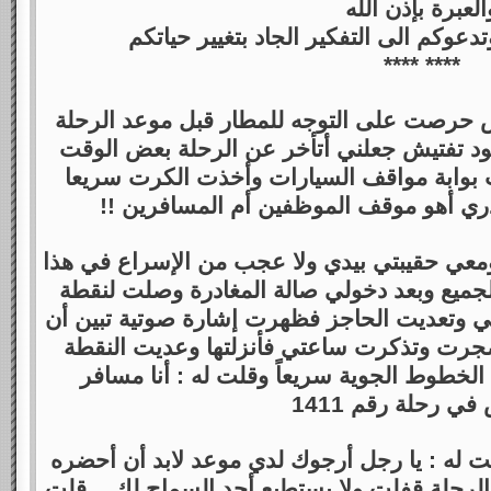
العبرة بإذن الله
دعوكم الى التفكير الجاد بتغيير حياتكم
**** ****
 حرصت على التوجه للمطار قبل موعد الرحلة
د تفتيش جعلني أتأخر عن الرحلة بعض الوقت
بوابة مواقف السيارات وأخذت الكرت سريعا
دري أهو موقف الموظفين أم المسافرين !!
ومعي حقيبتي بيدي ولا عجب من الإسراع في هذا
لجميع وبعد دخولي صالة المغادرة وصلت لنقطة
بي وتعديت الحاجز فظهرت إشارة صوتية تبين أن
جرت وتذكرت ساعتي فأنزلتها وعديت النقطة
طوط الجوية سريعاً وقلت له : أنا مسافر
في رحلة رقم 1411
ت له : يا رجل أرجوك لدي موعد لابد أن أحضره
ام الرحلة قفلت ولا يستطيع أحد السماح لك .. قلت