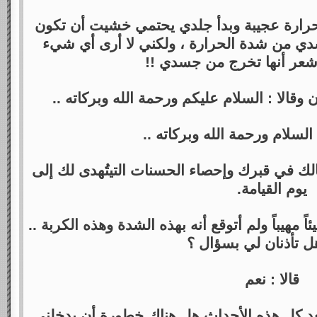
رارة عجيبة وبدأ جلدي يحتمي خشيت أن تكون
ي من شدة الحرارة ، ولكني لا أرى أي شيء
عر أنها تخرج من جسدي !!
قالا : السلام عليكم ورحمة الله وبركاته ..
لسلام ورحمة الله وبركاته ..
مالك في قبرك وإحصاء الحسنات التيتُهدى لك إلى
يوم القيامة.
 مهيباً ولم أتوقع أنه بهذه الشدة وهذه الكربة ..
ل تأذنان لي بسؤال ؟
قالا : نعم
بعد كل هذه الأحداث هل هناك خطورة أن يدخلني