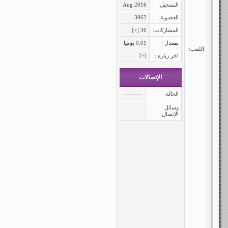
التسجيل:
Aug 2016
العضوية:
3062
المشاركات:
36 [
+
]
بمعدل :
0.01 يوميا
اللقب:
اخر زياره :
[
+
]
الإتصالات
الحالة:
وسائل
الإتصال: