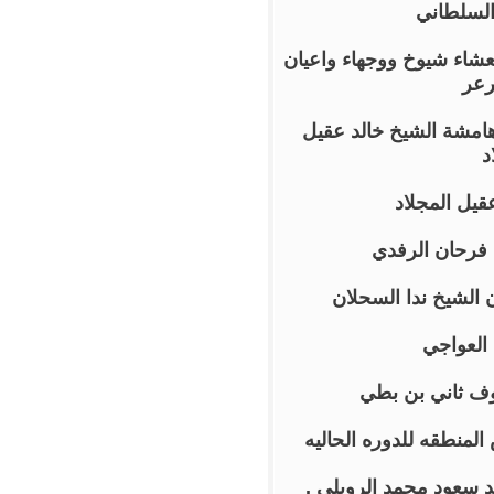
لسلطاني
عشاء شيوخ ووجهاء واعيان
رعر
امشة الشيخ خالد عقيل
د
يل المجلاد
 فرحان الرفدي
 الشيخ ندا السحلان
العواجي
وف ثاني بن بطي
لمنطقه للدوره الحاليه
 سعود محمد الرويلي .