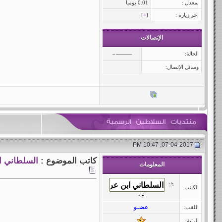
بمعدل :
0.01 يوميا
اخر زياره :
[
+
]
الإتصالات
الحالة:
وسائل الإتصال:
07-04-2017, 10:47 PM
كاتب الموضوع :
السلطاني ا
المعلومات
الكاتب:
اللقب:
عضــو
الرتبة: