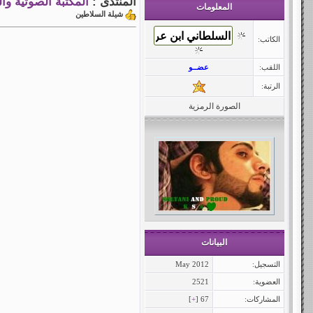
المنتدى :
المكتبة الصوتية وال
المعلومات
شيلة السلاطين
الكاتب:
اللقب:
عضــو
الرتبة:
الصورة الرمزية
البيانات
التسجيل:
May 2012
العضوية:
2521
المشاركات:
67 [
+
]