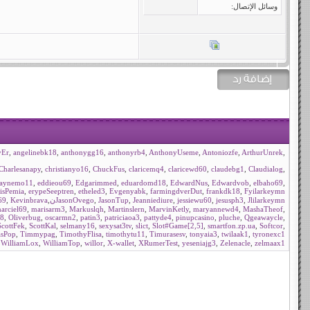
وسائل الإتصال:
yEr
,
angelinebk18
,
anthonygg16
,
anthonyrb4
,
AnthonyUseme
,
Antoniozfe
,
ArthurUnrek
,
Charlesanapy
,
christianyo16
,
ChuckFus
,
claricemq4
,
claricewd60
,
claudebg1
,
Claudialog
,
aynemo11
,
eddieou69
,
Edgarimmed
,
eduardomd18
,
EdwardNus
,
Edwardvob
,
elbaho69
,
Fyilarkeymnنù
,
frankdk18
,
farmingdverDut
,
Evgenyabk
,
etheled3
,
erypeSeeptren
,
isPemia
Jlilarkeymnنù
,
jesusph3
,
jessiewu60
,
Jeanniediure
,
JasonTup
,
JasonOvego
,
Kevinbrava
,
69
arciel69
,
marisarm3
,
Markuslqh
,
Martinslern
,
MarvinKetly
,
maryannewd4
,
MashaTheof
,
18
,
Oliverbug
,
oscarmn2
,
patin3
,
patriciaoa3
,
pattyde4
,
pinupcasino
,
pluche
,
Qgeawaycle
,
ScottFek
,
ScottKal
,
selmany16
,
sexysat3tv
,
slict
,
Slot#Game[2,5]
,
smartfon.zp.ua
,
Softcor
,
sPop
,
Timmypag
,
TimothyFlisa
,
timothytu11
,
Timurasesv
,
tonyaia3
,
twilaak1
,
tyronexc1
,
WilliamLox
,
WilliamTop
,
willor
,
X-wallet
,
XRumerTest
,
yeseniajg3
,
Zelenacle
,
zelmaax1