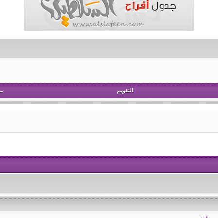
التقويم
مش