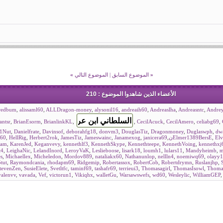
«
الموضوع السابق
|
الموضوع التالي
»
الأعضاء الذين شاهدوا الموضوع : 210
redbum
,
alissaml60
,
ALLDragon-money
,
alysonil16
,
andreaih60
,
Andreaslha
,
Andreasntc
,
Andre
antsr
,
BrianEsorm
,
BrianlinkKL
,
,
CecilAcuck
,
CecilAmero
,
celiabg69
,
11Nut
,
Danielfrate
,
Davinsof
,
deborahfg18
,
donvm3
,
DouglasTiz
,
Dragonmoney
,
Duglaswph
,
dw
s60
,
HellRig
,
Herbert2rok
,
JamesTiz
,
Jameswainc
,
Janamexog
,
janicera69
,
Elmer1389BersE
,
Elv
bam
,
KarenJed
,
Keganvevy
,
kennethlf3
,
KennethSkype
,
Kennethteepe
,
KennethVoing
,
kennethxj
t4
,
LeighaNic
,
LelandInord
,
LeroyVaK
,
Leslieboose
,
lisark18
,
loumh1
,
lulars11
,
Mandyheimb
,
m
s
,
Michaellex
,
Micheledon
,
Mordov889
,
nataliakx60
,
Nathanunlop
,
nellln4
,
noemiwq69
,
olayy
tut
,
Raymondcania
,
rhodapm69
,
Ridgemip
,
Robertassox
,
RobertCob
,
Robertdrymn
,
Ruslanjhp
,
tevenZen
,
SusieElete
,
Svetltfc
,
taminf69
,
tashafr69
,
terrieui3
,
Thomasagirl
,
ThomasIsowl
,
Thoma
valenvv
,
vavada
,
Vef
,
victorun1
,
Vikiqhx
,
walletGu
,
Warsawswefs
,
wd60
,
Wesleylic
,
WilliamGEP