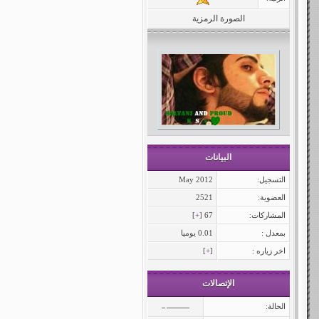
الصورة الرمزية
البيانات
التسجيل:
May 2012
العضوية:
2521
المشاركات:
67 [
+
]
بمعدل :
0.01 يوميا
اخر زياره :
[
+
]
الإتصالات
الحالة: