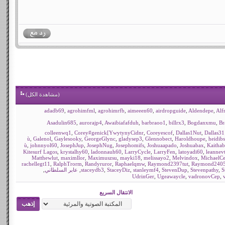
(
مشاهدة الكل
)
adadb69
,
agrohimfml
,
agrohimrfb
,
aimeeen60
,
airdropguide
,
Aldendepe
,
Alf
Asadulin685
,
aurorajp4
,
Awaibiafafduh
,
barbraoo1
,
billrx3
,
Bogdanxmu
,
Br
colleenwq1
,
Corey#genick[YwytynyCidnr
,
Coreyescof
,
Dallas1Nut
,
Dallas3
,
Galenol
,
Gaylesooky
,
GeorgeGlync
,
gladysep3
,
Glennobect
,
Haroldhoupe
,
heidib
,
johnnyol60
,
JosephJup
,
JosephNug
,
Josephomifs
,
Joshuaapado
,
Joshuabax
,
Kaitha
Kitesurf Lagos
,
krystalhy60
,
ladonnauh60
,
LarryCycle
,
LarryFen
,
latoyadi60
,
leannev
Matthewlut
,
maximllor
,
Maximuszsu
,
mayki18
,
melissayo2
,
Melvindox
,
MichaelCe
rachellegt11
,
RalphTrorm
,
Randyruror
,
Raphaelqmw
,
Raymond2397tut
,
Raymond2405
S
,
Stevenpathy
,
StevenDup
,
stanleymf4
,
StaceyDiz
,
staceydb3
,
عابر السلطاني
,
UdrinGer
,
Ugeawaycle
,
vadronovCep
,
الانتقال السريع