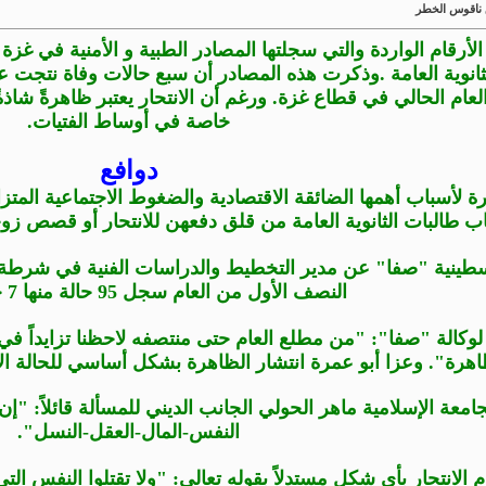
ق ناقوس الخطر
الأرقام الواردة والتي سجلتها المصادر الطبية و الأمنية في غز
 العام الحالي في قطاع غزة. ورغم أن الانتحار يعتبر ظاهرةً شاذة
خاصة في أوساط الفتيات
.
دوافع
ة لأسباب أهمها الضائقة الاقتصادية والضغوط الاجتماعية الم
صاب طالبات الثانوية العامة من قلق دفعهن للانتحار أو قص
سطينية "صفا" عن مدير التخطيط والدراسات الفنية في شرطة ا
النصف الأول من العام سجل 95 حالة منها 7 حالات وفاة.
كالة "صفا": "من مطلع العام حتى منتصفه لاحظنا تزايداً في عدد
اهرة". وعزا أبو عمرة انتشار الظاهرة بشكل أساسي للحالة الاق
جامعة الإسلامية ماهر الحولي الجانب الديني للمسألة قائلاً: 
النفس-المال-العقل-النسل".
َم الانتحار بأي شكل مستدلاً بقوله تعالى: "ولا تقتلوا النفس ال