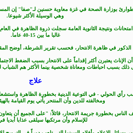
وارئ بوزارة الصحة في غزة معاوية حسنين لـ"صفا" إن المس
وهي الوسيلة الأكثر شيوعا.
تحانات ونتيجة الثانوية العامة سجلت ذروة الظاهرة في العام 
غالبا ما بين 15-40 عاما.
ذكور في ظاهرة الانتحار، فحسب تقرير الشرطة، أوضح المقدم أبو عمرة 
ن الإناث يعتبرن أكثر إقداماً على الانتحار بسبب الضغط الاجتم
 ذلك بسبب احباطات ومعاناة شخصية بينما الأكثر هم الشباب لت
علاج
رأي الحولي - في التوعية الدينية بخطورة الظاهرة واستشعار 
ومخالفته للدين وأن المنتحر يأتي يوم القيامة بالهيئة
 الناس بخطورة جريمة الانتحار، قائلاً: "على الجميع أن يتع
للإسلام وأن مرتكبها سيلقى عذابا أبديا في 
ر وسائل الإعلام وأفلام السينما التي تلعب دوراً في الترويج لل