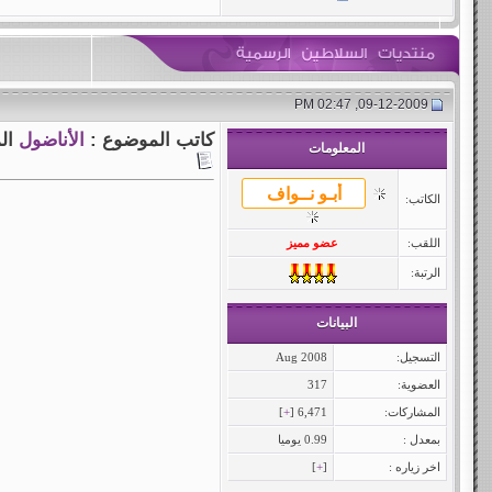
09-12-2009, 02:47 PM
كاتب الموضوع :
الأناضول
ال
المعلومات
الكاتب:
اللقب:
عضو مميز
الرتبة:
البيانات
التسجيل:
Aug 2008
العضوية:
317
المشاركات:
6,471 [
+
]
بمعدل :
0.99 يوميا
اخر زياره :
[
+
]