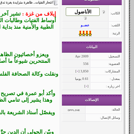
انتحار الفتيات.. ظاهرة متزايدة بغزة تد
إيلاف من غزة :
تشير آخر 
الكاتب:
اللقب:
عضــو
الطبية والأمنية منذ بداية
الرتبة:
البيانات
ويعزو أخصائيون الظاهر
التسجيل:
Apr 2009
المنتحرين شيوعاً ما أ
العضوية:
556
المشاركات:
3,850 [
+
]
ونقلت وكالة الصحافة الفل
بمعدل :
0.61 يوميا
اخر زياره :
[
+
]
وأكد أبو عمرة في تصريح لو
وهذا يشير إلى تنامي الظ
الإتصالات
الحالة:
ويفصّل أستاذ الشريعة بال
وسائل الإتصال:
وبيّن الحولي أن الدين حرّ