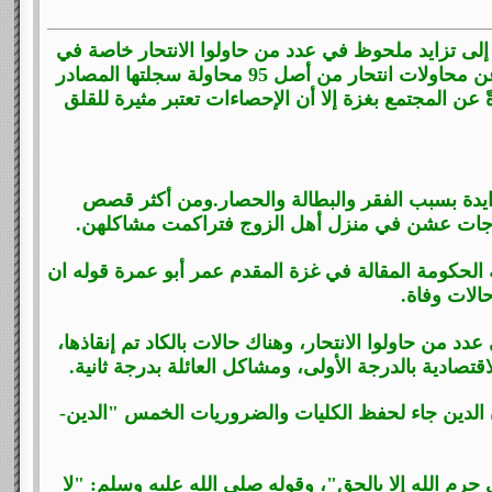
ة إلى تزايد ملحوظ في عدد من حاولوا الانتحار خاصة في
أوساط الفتيات وطالبات الثانوية العامة .وذكرت هذه المصادر أن سبع حالات وفاة نتجت عن محاولات انتحار من أصل 95 محاولة سجلتها المصادر
ً عن المجتمع بغزة إلا أن الإحصاءات تعتبر مثيرة للقلق
تزايدة بسبب الفقر والبطالة والحصار.ومن أكثر قصص
ص زوجات عشن في منزل أهل الزوج فتراكمت مشاكلهن.
لحكومة المقالة في غزة المقدم عمر أبو عمرة قوله ان
 من حاولوا الانتحار، وهناك حالات بالكاد تم إنقاذها،
تصادية بالدرجة الأولى، ومشاكل العائلة بدرجة ثانية.
"إن الدين جاء لحفظ الكليات والضروريات الخمس "الدين-
تي حرم الله إلا بالحق"، وقوله صلى الله عليه وسلم: "لا