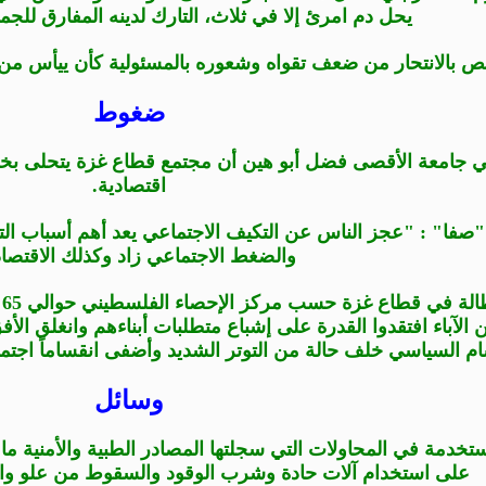
يحل دم امرئ إلا في ثلاث، التارك لدينه المفارق للجما
 بالانتحار من ضعف تقواه وشعوره بالمسئولية كأن ييأس من 
ضغوط
ي جامعة الأقصى فضل أبو هين أن مجتمع قطاع غزة يتحلى ب
اقتصادية.
"صفا" : "عجز الناس عن التكيف الاجتماعي يعد أهم أسباب التي 
والضغط الاجتماعي زاد وكذلك الاقتصا
اع غزة حسب مركز الإحصاء الفلسطيني حوالي 65 % بينما ارتفع معدل الفقر إلى أكثر من 80%.
ن الآباء افتقدوا القدرة على إشباع متطلبات أبناءهم وانغلق ال
قسام السياسي خلف حالة من التوتر الشديد وأضفى انقساماً اجتم
وسائل
ستخدمة في المحاولات التي سجلتها المصادر الطبية والأمنية ما ب
على استخدام آلات حادة وشرب الوقود والسقوط من علو والح