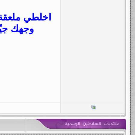
اخلطي ملعقة 
وجهك جيّد