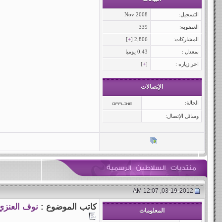
التسجيل:
Nov 2008
العضوية:
339
المشاركات:
2,806 [
+
]
بمعدل :
0.43 يوميا
اخر زياره :
[
+
]
الإتصالات
الحالة:
وسائل الإتصال:
03-19-2012, 12:07 AM
كاتب الموضوع :
نوف العنزي
المعلومات