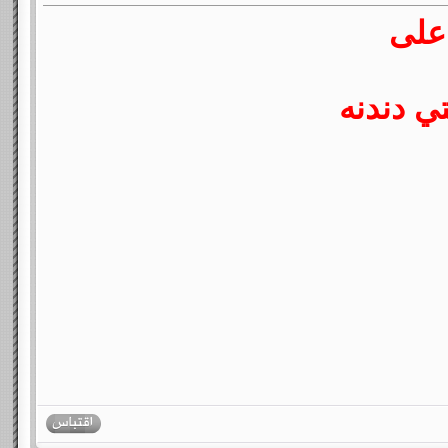
 على
ي دندنه