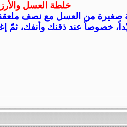
خلطة العسل والأرز:
صغيرة من العسل مع نصف ملعقة ص
اً، خصوصاً عند ذقنك وأنفك، ثمّ إغ