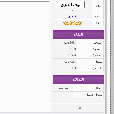
الكاتب:
اللقب:
عضــو
الرتبة:
البيانات
التسجيل:
Aug 2011
العضوية:
2100
المشاركات:
596 [
+
]
بمعدل :
0.11 يوميا
اخر زياره :
[
+
]
الإتصالات
الحالة:
وسائل الإتصال: