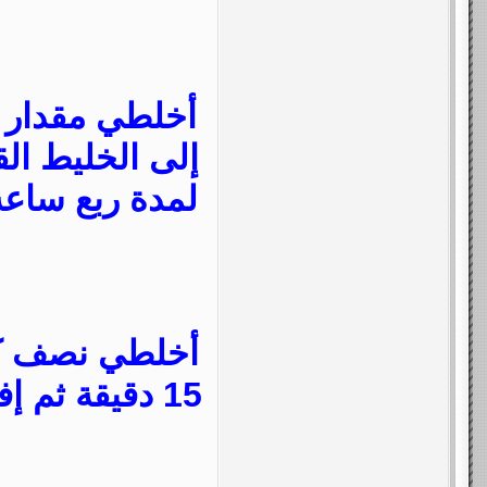
أخلطي مقدار م
إلى الخليط الق
لمدة ربع ساعة
أخلطي نصف كو
15 دقيقة ثم