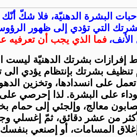
ات البشرة الدهنيّة، فلا شكّ أنّك 
بشرتك التي تؤدي إلى ظهور الرؤو
الأنف،
فما الذي يجب أن تعرفيه عنه
اط إفرازات بشرتك الدهنيّة ليست 
تنظيف بشرتك بإنتظام يؤدي الى تر
تعمل على انسدادها، وتخزين الده
داء على البشرة. لذا إحرصي على
بصابون معالج، وإلجئي إلى حمام بخ
أكثر من عشر دقائق، ثمّ إغسلي وجهك 
غلاق المسامات، أو إصنعي بنفسك