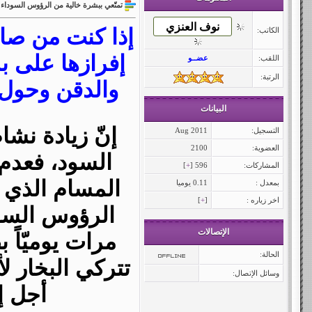
تمتّعي ببشرة خالية من الرؤوس السوداء
إذا كنت من صاحب
الكاتب:
إفرازها على 
اللقب:
عضــو
الرتبة:
والدقن وحول 
البيانات
إنّ زيادة نش
التسجيل:
Aug 2011
العضوية:
2100
السود، فعدم 
المشاركات:
596 [
+
]
المسام الذي 
بمعدل :
0.11 يوميا
اخر زياره :
[
+
]
الرؤوس السو
الإتصالات
مرات يوميّاً 
الحالة:
تتركي البخار ل
وسائل الإتصال:
أجل إ