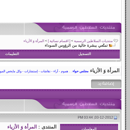
منتديات السلاطين الرسمية
>
[ اقسام نسائية ]
>
المرأة وَ الأزياء
تمتّعي ببشرة خالية من الرؤوس السوداء
التسجيل
التعليمات
المرأة وَ الأزياء
مجلس حواء
. . هموم - آراء - نقاشات - إستشارات - وكل مايخص الموضة
03-12-2012, 03:44 PM
المنتدى :
المرأة وَ الأزياء
المعلومات