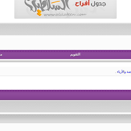
التقويم
مش
 والأزياء .