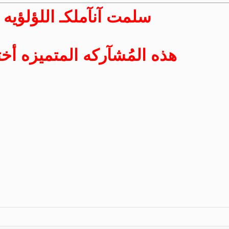
سلمت آنآملكـ اللؤلؤيه
هذه المُشآركه المتميزه أخت