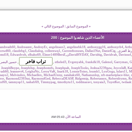
«
الموضوع السابق
|
الموضوع التالي
»
الأعضاء الذين شاهدوا الموضوع : 200
andreaih60
,
Andreasntc
,
AndreyEr
,
angelinaor2
,
angelinebk18
,
anthonygg16
,
anthonyrb4
,
Arth
رظ العنزي
,
,
DanielCig
,
Dallas1Nut
,
Currentbonuses
,
colleenwq1
,
Claudialog
,
claudebg1
,
icewd60
omd18
,
Edwardvob
,
elbaho69
,
Elmer1489BersE
,
DavidHYDAY
,
Davidtig
,
Davidvab
,
Davinsof
G
,
Garrymax
,
Galenol
,
frankdk18
,
Evgenyabk
,
etheled3
,
,
حسين البصر
,
JosephBoype
,
JosephJup
,
Josephomifs
,
Josephpah
,
JosephTooks
,
Joshua3239gaw
,
JoyceJaB
,
Ka
yadi60
,
leannevt4
,
LeighaNic
,
LeroyVaK
,
lisark18
,
LonnieToino
,
loumh1
,
LoxGoga
,
lulars11
,
M
ssayo2
,
Melvindox
,
Michaellex
,
MichaelUnisy
,
nataliakx60
,
Nathanunlop
,
nft-marketplace-blur
,
ror
,
Raymond2393tut
,
RaymondGed
,
RebeccaDEASP
,
Ridgemip
,
Robertassox
,
Robertdrymn
,
R
inf69
,
tammysp11
,
tashafr69
,
Timmypag
,
timothytu11
,
toddmaravi
,
tonyaia3
,
TuyetKer
,
twilaak
الساعة الآن
05:43 AM