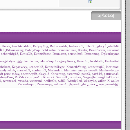
adadb69
,
أبو جابر
,
,
billrx3
,
barbraoo1
,
Barbarauride
,
BafysyNug
,
Awaibiafafduh
,
urUnrek
Carlosnib
,
BrianEsorm
,
Brantsr
,
Brandenhinee
,
BobCoelm
,
BobbyBop
,
Bitcoinwainy
,
القا
Dglearkeymnنù
,
Dexonmog
,
derrickbx3
,
Denniston
,
DennisBrose
,
DenisCib
,
deborahfg18
,
eorgeGlync
,
ggpokerokcom
,
GloriaVop
,
GregoryAnacy
,
HazelKn
,
heidibs60
,
Herberttob
ithabam
,
Keganvevy
,
kennethlf3
,
KennethSkype
,
KennethVoing
,
kennethxj69
,
Kevintox
,
andyheimb
,
marciel69
,
marisarm3
,
Markuslqh
,
Marlinter
,
maryannewd4
,
Matthewfoppy
,
nft-price-today
,
noemiwq69
,
olayy18
,
Oliverbug
,
oscarmn2
,
patin3
,
patrb16
,
patriciaoa3
,
odneyDow
,
RoVaNRic
,
royru16
,
RTsoock
,
Sasprulk
,
ScottFek
,
Sergeyjhd
,
sergiohd3
,
slict
,
1
,
tyronexc1
,
vavada
,
victorun1
,
walletGu
,
wd60
,
WendyLed
,
Wesleylic
,
willor
,
X-wallet
,
yeseniajg3
,
فيصل حسين علي الضحوك
,
zelmaax1
,
Zelenamyq
,
Zacesebaqoo