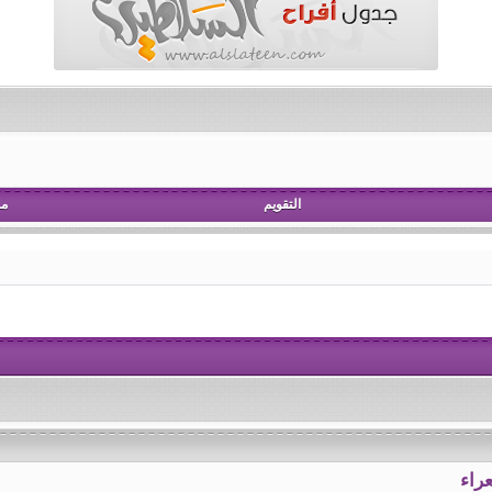
التقويم
مش
راء