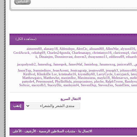
(
مشاهدة الكل
)
aimeeen60
,
alanasy18
,
Aldendepe
,
AlexCic
,
alissaml60
,
AllenWar
,
alysonil16
,
CecilAcuck
,
celiabg69
,
Charles24gunda
,
Charlesanapy
,
christianyo16
,
claricemq4
,
clar
,
Dinainjen
,
Donnieovast
,
donvm3
,
dwaynemo11
,
eddieou69
,
eduard
ي
,
,
janicera69
,
Janamexog
,
Jamiehop
,
JamesWaf
,
Jamespek
,
Jamesdog
,
jacquelyndr2
JasonTup
,
Jeanniediure
,
JesseAcemi
,
Jessicagraip
,
jessiewu60
,
jesusph3
,
johnnyol60
Kirillvol
,
KlinikiDe Lor
,
kristinahz16
,
krystalhy60
,
LarryCycle
,
Larryjaich
,
lato
Matthewgaics
,
Matthewlut
,
maximllor
,
Maximuszsu
,
mayki18
,
Melenavwx
,
meli
pattyde4
,
Petermound
,
PhyllisSlula
,
pinupcasinoo
,
pluche
,
RalphTrorm
,
Randyru
Softcor
,
staceydb3
,
StaceyDiz
,
stanleymf4
,
StevenDup
,
StevenZen
,
SusieElete
,
tam
الانتقال السريع
الاتصال بنا
-
منتديات السلاطين الرسمية
-
الأرشيف
-
الأعلى