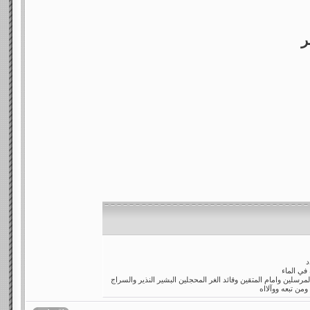
ر
د
في الماء
مرسلين وامام المتقين وقائد الغر المحجلين البشير النذير والسراج
ومن تبعه ووآلااه