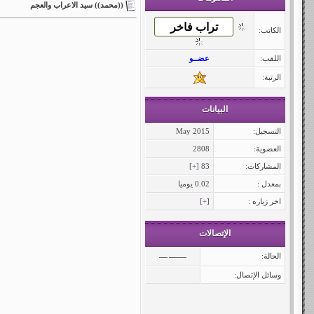
((محمد)) سيد الاعراب والعجم
الكاتب:
اللقب:
عضــو
الرتبة:
البيانات
التسجيل:
May 2015
العضوية:
2808
المشاركات:
83 [
+
]
بمعدل :
0.02 يوميا
اخر زياره :
[
+
]
الإتصالات
الحالة:
وسائل الإتصال: