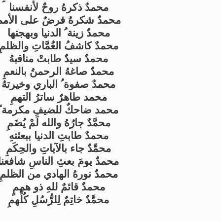
محمدٌ ذكرهُ روحٌ لأنفسنا
محمدٌ شكرهُ فرضٌ على الأممِ
محمدٌ زينة ُ الدنيا وبهجتها
محمدٌ كاشفُ الغُمَّاتِ والظلمِ
محمدٌ سيدٌ طابتْ مناقبهُ
محمدٌ صاغهُ الرحمنُ بالنعمِ
محمدٌ صفوة ُ الباري وخيرتهُ
محمد طاهرٌ ساترُ التهمِ
محمد ضاحكٌ للضيفِ مكرمة ً
محمَّدٌ جارُهُ والله لَمْ يُضَمِ
محمدٌ طابتِ الدنيا ببعثتهِ
محمَّدٌ جاء بالآياتِ والحِكَمِ
محمدٌ يومَ بعثِ الناسِ شافعنا
محمدٌ نورهُ الهادي من الظلمِ
محمدٌ قائمٌ للهِ ذو هممٍ
محمَّدٌ خاتِمٌ لِلرُّسُلِ كُلِّهمِ