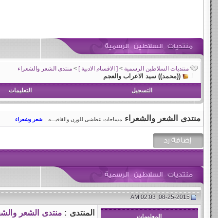
منتديات السلاطين الرسمية
>
[ الاقسام الادبية ]
>
منتدى الشعر والشعراء
((محمد)) سيد الاعراب والعجم
التسجيل
التعليمات
منتدى الشعر والشعراء
مساحات عطشى للوزن والقافيـــه . .
شعر وشعراء
08-25-2015, 02:03 AM
المنتدى :
منتدى الشعر والشع
المعلومات