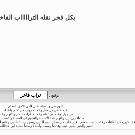
بكل فخر نقله التراااااب الفاخ
توقيع :
اللهم صل و_ سلم على النبي الامي المعلم
عدد خطى من سآر وعدد حروف من تكلم واعداد
من جهل وعدد من تعلم وعدد قطرات البحار والانهار وعد
ماتعاقب_الليل والنهار عدد الاسماء والنجوم في السماء والاسماك 
اء عدد عيون كل الكائنات وعدد ماانت به مني اعلم على خير معلم النبي الامين رسول رب العالمين وخاتم ال
المنير والخير الكثير حبيبنا وقائدنا وسيدنا وأسدنا وسدنا محمد ابن عبدالله 