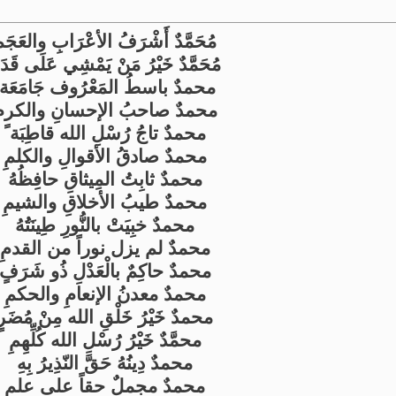
مُحَمَّدٌ أَشْرَفُ الأعْرَابِ والعَجَم
مُحَمَّدٌ خَيْرُ مَنْ يَمْشِي عَلَى قَدَ
محمدٌ باسطُ المَعْرُوف جَامَعَة ً
محمدٌ صاحبُ الإحسانِ والكرمِ
محمدٌ تاجُ رُسْلِ الله قاطِبَة ً
محمدٌ صادقُ الأقوالِ والكلمِ
محمدٌ ثابِتُ المِيثاقِ حافِظُهُ
محمدٌ طيبُ الأخلاقِ والشيمِ
محمدٌ خبِيَتْ بالنُّورِ طِينَتُهُ
محمدٌ لم يزل نوراً من القدمِ
محمدٌ حاكِمٌ بالْعَدْلِ ذُو شَرَفٍ
محمدٌ معدنُ الإنعامِ والحكمِ
محمدٌ خَيْرُ خَلْقِ الله مِنْ مُضَرٍ
محمَّدٌ خَيْرُ رُسْلِ الله كُلِّهِمِ
محمدٌ دِينُهُ حَقَّ النّذِيرُ بِهِ
محمدٌ مجملٌ حقاً على علمِ