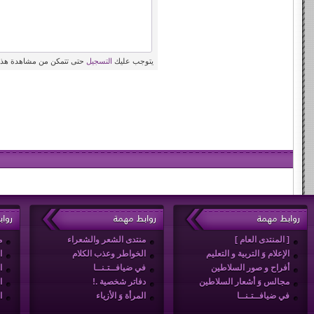
يتوجب عليك
التسجيل
حتى تتمكن من مشاهدة هذه
روابط مهمة
روابط مهمة
روا
[ المنتدى العام ]
منتدى الشعر والشعراء
م
الإعلام وَ التربية و التعليم
الخواطر وعذب الكلام
ا
أفراح و صور السلاطين
في ضيافــتـنــا
ا
مجالس وَ أشعار السلاطين
دفاتر شخصية .!
ا
في ضيافــتـنــا
المرأة وَ الأزياء
ا