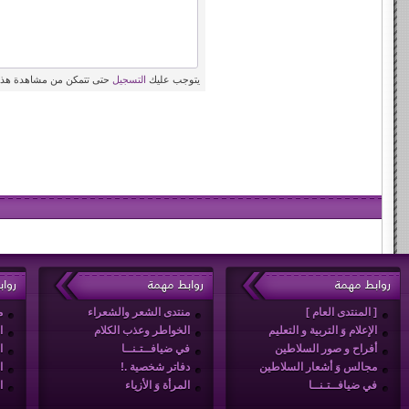
يتوجب عليك
التسجيل
حتى تتمكن من مشاهدة هذه
روابط مهمة
روابط مهمة
روا
[ المنتدى العام ]
منتدى الشعر والشعراء
م
الإعلام وَ التربية و التعليم
الخواطر وعذب الكلام
ا
أفراح و صور السلاطين
في ضيافــتـنــا
ا
مجالس وَ أشعار السلاطين
دفاتر شخصية .!
ا
في ضيافــتـنــا
المرأة وَ الأزياء
ا