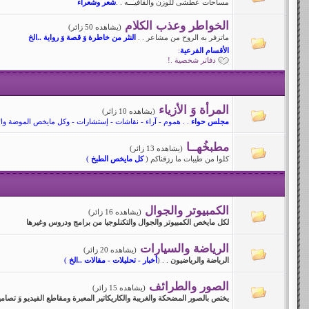
مساحات عطشى للوزن والقافيـــه . .
شعر وشعراء
الخواطر وعذب الكلام
(يشاهده 50 زائر)
ماتزفر به الروح من مشاعر . .
النثر من خاطرة وَ قصة وَ رواية ..الخ
الأقسام الفرعية
:
دفاتر شخصية .!
المرأة وَ الأزياء
(يشاهده 10 زائر)
مجلس حواء
. . هموم - آراء - نقاشات - إستشارات - وكل مايخص الموضة والأز
مطبخُهــا
(يشاهده 13 زائر)
كلوا من طيبات ما رزقناكم (
كل مايخص الطبخ
)
الكمبيوتر والجوال
(يشاهده 16 زائر)
لكل مايخص الكمبيوتر والجوال والتكنلوجيا من برامج ودروس وغيرها
الرياضة والسيارات
(يشاهده 20 زائر)
الرياضة والرياضيون
. . (
أخبار - تحليلات - مقالات ..الخ
)
الصور والطرائف
(يشاهده 15 زائر)
يختص بالصور المضحكة والغريبة والكاريكاتير المعبرة ومقاطع الفيديو وَ ت