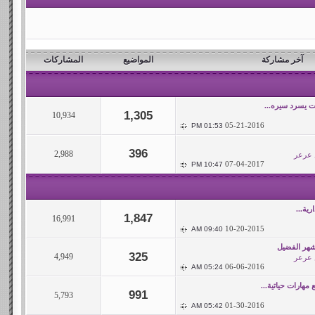
آخر مشاركة
المواضيع
المشاركات
ات يسرد سيره...
1,305
10,934
05-21-2016
01:53 PM
396
2,988
 عرعر
07-04-2017
10:47 PM
رية...
1,847
16,991
10-20-2015
09:40 AM
شهر الفضيل
325
4,949
 عرعر
06-06-2016
05:24 AM
هارات حياتية...
991
5,793
01-30-2016
05:42 AM