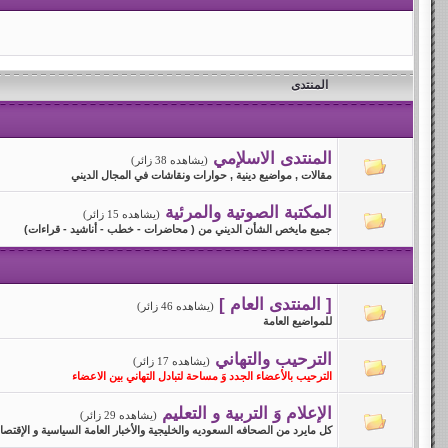
المنتدى
المنتدى الاسلإمي
(يشاهده 38 زائر)
مقالات , مواضيع دينية , حوارات ونقاشات في المجال الديني
المكتبة الصوتية والمرئية
(يشاهده 15 زائر)
جميع مايخص الشأن الديني من ( محاضرات - خطب - أناشيد - قراءات)
[ المنتدى العام ]
(يشاهده 46 زائر)
للمواضيع العامة
الترحيب والتهاني
(يشاهده 17 زائر)
الترحيب بالأعضاء الجدد وَ مساحة لتبادل التهاني بين الاعضاء
الإعلام وَ التربية و التعليم
(يشاهده 29 زائر)
كل مايرد من الصحافه السعوديه والخليجية والأخبار العامة السياسية و الإقتصادية