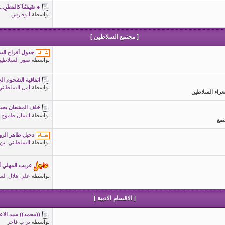
● ضَيفَتُنآ كالمَطَرِ...
بواسطة
أبوفارس
[ مجتمع السلاطين ]
جدول أفراح السلاطي
بواسطة
صور السلاطي
اتفاقية الشحوم الج
بواسطة
أمل السلطاني
عراء السلاطين
خلف المشعان يجيب
بواسطة
انسان طموح
تمع
دخيل ظاهر الروا
بواسطة
السلطاني ابن
غريب المهلي أ
بواسطة
علي هلال الس
[ الاقسام الادبية ]
((محمد)) سيد الاع
بواسطة
تراب فاخر