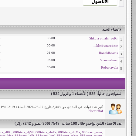
الاعضاء الجدد
0
06-08
Shkola onlain_yoKr
1
0
06-08
Mejdynarodnie...
2
0
05-08
Ronaldbeams
3
0
05-08
ShawnaGuer
4
0
05-08
Robertavala
5
المتواجدون حالياً
: 535 ( الأعضاء 1 والزوار 534 )
أكبر عدد تواجد في المنتدى هو: 3,443 بتاريخ 07-23-2026 الساعة 03:19 PM
HectorHof
عدد الاعضاء الذين تواجدو خلال 168 ساعة: 7548 (306 عضو و 7242 زائر)
arz_dfKi
,
888starz_djMt
,
888starz_dnEa
,
888starz_dqMa
,
888starz_esmr
,
tarz_ldea
,
888starz_lgPi
,
888starz_lsml
,
888starz_mhea
,
888starz_mvmr
,