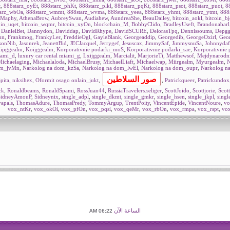
t
,
888starz_oyEt
,
888starz_phKt
,
888starz_plkl
,
888starz_pqKt
,
888starz_psot
,
888starz_puot
,
8
tarz_wbOa
,
888starz_wmmt
,
888starz_wvma
,
888starz_yeea
,
888starz_yhmt
,
888starz_ytmt
,
888s
dMaphy
,
AthenaBrow
,
AubreySwan
,
Audiahew
,
AundreaShe
,
BeauDailey
,
bitcoin_aokl
,
bitcoin_bj
oin_uqet
,
bitcoin_wqmr
,
bitcoin_xyOn
,
blockchain_M
,
BobbyClido
,
BradleyUseft
,
Brandonabarl
,
DanielBet
,
Dannydon
,
Daviddap
,
DavidRhype
,
DavidSCURE
,
DelorasTpq
,
Dennissoums
,
Depgg
mn
,
Frankmog
,
FrankyLer
,
FreddieOgl
,
GayleBlank
,
Georgeaddip
,
Georgedib
,
GeorgeOxirl
,
Geo
sonNib
,
Jasonrek
,
JeanettBid
,
JECJacquel
,
Jerrygef
,
Jesuscax
,
JimmySaf
,
JimmysnuSa
,
Johnnydaf
ipggealm
,
Koijggealm
,
Korporativnie podarki_moS
,
Korporativnie podarki_sae
,
Korporativnie 
iami_d
,
luxury car rental miami_g
,
Lxijggealm
,
Marcialit
,
MarjorieTi
,
Matthewsof
,
Mejdynarodni
ichaelaging
,
Michaelaloda
,
MichaelBrusy
,
MichaelLiaft
,
Michaelwap
,
Miirgealm
,
Myurgealm
,
N
om_jvMn
,
Narkolog na dom_kzSa
,
Narkolog na dom_lwEl
,
Narkolog na dom_oupr
,
Narkolog n
pita
,
niksihex
,
Oformit osago onlain_jukt
,
,
Patrickqueer
,
Patrickundox
ck
,
Ronaldbeams
,
RonaldSpami
,
RossJuan44
,
RussiaTravelers.seliger
,
ScottJoido
,
Scottjorie
,
Scot
SidneyAmouP
,
Sidneynix
,
single_adpl
,
single_dkmt
,
single_gmkr
,
single_hsen
,
single_jkpl
,
singl
yapals
,
ThomasAdure
,
ThomasPredy
,
TommyArgup
,
TrentPoity
,
VincentEpide
,
VincentNoure
,
vo
vox_ntKr
,
vox_okOi
,
vox_pfOn
,
vox_pqsi
,
vox_qeMr
,
vox_rbOn
,
vox_rmpa
,
vox_rspt
,
vo
الساعة الآن
06:22 AM