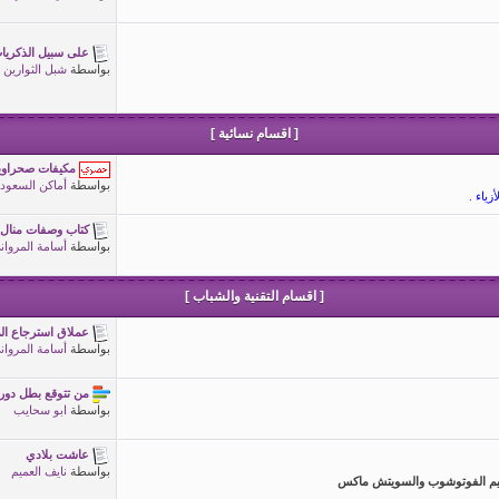
على سبيل الذكريا
بواسطة
شبل الثوارين
[ اقسام نسائية ]
مكيفات صحراوي
بواسطة
أماكن السعودي
ياء .
كتاب وصفات منال ا
بواسطة
أسامة المروان
[ اقسام التقنية والشباب ]
عملاق استرجاع الم
بواسطة
أسامة المروان
من تتوقع بطل دوري 
بواسطة
ابو سحايب
عاشت بلادي
بواسطة
نايف العميم
صاميم الفوتوشوب والسويتش ماكس