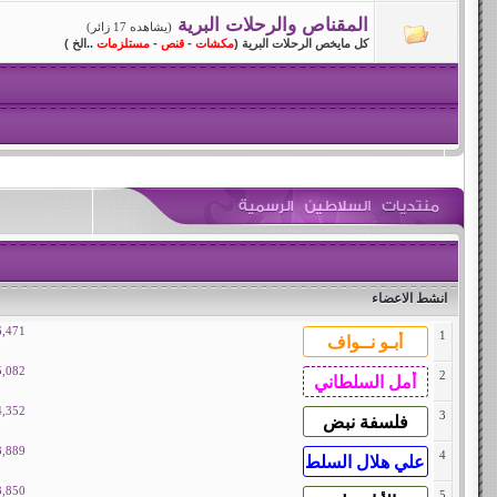
المقناص والرحلات البرية
(يشاهده 17 زائر)
كل مايخص الرحلات البرية (
مكشات
-
قنص
-
مستلزمات
..الخ )
انشط الاعضاء
6,471
1
5,082
2
4,352
3
3,889
4
3,850
5