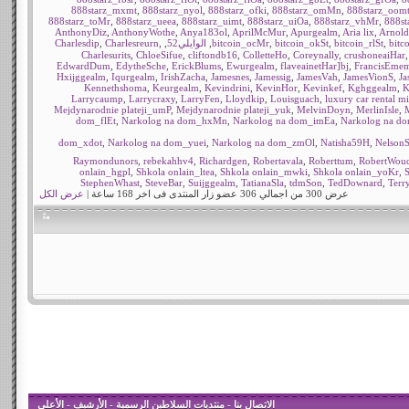
888starz_mxmt
,
888starz_nyol
,
888starz_ofki
,
888starz_omMn
,
888starz_oom
888starz_toMr
,
888starz_ueea
,
888starz_uimt
,
888starz_uiOa
,
888starz_vhMr
,
888s
AnthonyDiz
,
AnthonyWothe
,
Anya183ol
,
AprilMcMur
,
Apurgealm
,
Aria lix
,
Arnol
bitc
,
bitcoin_rlSt
,
bitcoin_okSt
,
bitcoin_ocMr
,
الوايلي52
,
,
Charlesreurn
,
Charlesdip
Charlesurits
,
ChloeSifue
,
cliftondb16
,
ColletteHo
,
Coreynally
,
crushoneaiHar
EdwardDum
,
EdytheSche
,
ErickBlums
,
Ewurgealm
,
flaveainetHar]bj
,
FrancisEme
Hxijggealm
,
Iqurgealm
,
IrishZacha
,
Jamesnes
,
Jamessig
,
JamesVah
,
JamesVionS
,
Ja
Kennethshoma
,
Keurgealm
,
Kevindrini
,
KevinHor
,
Kevinkef
,
Kghggealm
,
K
Larrycaump
,
Larrycraxy
,
LarryFen
,
Lloydkip
,
Louisguach
,
luxury car rental m
Mejdynarodnie plateji_umP
,
Mejdynarodnie plateji_yuk
,
MelvinDoyn
,
MerlinIsle
,
M
dom_flEt
,
Narkolog na dom_hxMn
,
Narkolog na dom_imEa
,
Narkolog na d
dom_xdot
,
Narkolog na dom_yuei
,
Narkolog na dom_zmOl
,
Natisha59H
,
NelsonS
Raymondunors
,
rebekahhv4
,
Richardgen
,
Robertavala
,
Roberttum
,
RobertWou
onlain_hgpl
,
Shkola onlain_ltea
,
Shkola onlain_mwki
,
Shkola onlain_yoKr
,
StephenWhast
,
SteveBar
,
Suijggealm
,
TatianaSla
,
tdmSon
,
TedDownard
,
Terr
عرض 300 من اجمالي 306 عضو زار المنتدى فى اخر 168 ساعة |
عرض الكل
الاتصال بنا
-
منتديات السلاطين الرسمية
-
الأرشيف
-
الأعلى