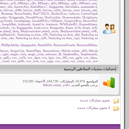
88starz_qcPi
,
888starz_rjKi
,
888starz_skEl
,
888starz_sqKr
,
888starz_srer
,
tarz_ziki
,
Aaroncibly
,
AdelaMayo7
,
Aiijggealm
,
AlicaSalka
,
anastasiahc4
,
et
,
bitcoin_chMi
,
bitcoin_daMi
,
bitcoin_eaOn
,
bitcoin_iomr
,
bitcoin_jskl
,
,
Briantep
,
BrunoNaddy
,
Bud71H231
,
BuddyZLer
,
Cadyror
,
CarlosUnjuh
ealm
,
Doijggealm
,
DonaldVusty
,
DonCoulsto
,
Dwayneskabe
,
Dwightzew
,
rgeToimb
,
Geraldglage
,
GeraldMcEa
,
GHJaime
,
GregoryRow
,
HectorHof
,
,
JosephBuh
,
Joshuasib
,
JustinCet
,
Justinmit
,
JWWKala481
,
KennethItany
,
podarki_vls
,
Kqpggealm
,
krnkcoeva
,
Ktrggealm
,
Kupit_bvSi
,
Kupit_ntSi
,
e plateji_lmm
,
Mejdynarodnie plateji_mxm
,
Mejdynarodnie plateji_odK
,
anHanks41
,
Narkolog na dom_cfPi
,
Narkolog na dom_dlsl
,
Narkolog na
a dom_rskt
,
Narkolog na dom_urPr
,
Narkolog na dom_vqei
,
Narkolog na
,
PhillipAdelm
,
Qepggealm
,
RandallTet
,
RaymondGuads
,
RaymondHalay
,
tSpoox
,
SergioCep
,
ShaneFlign
,
ShawnaGuer
,
Shkola onlain_alOi
,
Shkola
e_ogkr
,
single_vzen
,
single_yrmt
,
software_M
,
StephenBex
,
Stephensnift
,
x_apKr
,
vox_cwOi
,
vox_dget
,
vox_fget
,
vox_flSi
,
vox_ggSi
,
vox_kbpa
,
x_rwml
,
vox_tpMr
,
vox_twet
,
vox_ugpt
,
vox_wjml
,
vox_wmsi
,
vox_xret
إحصائيات منتديات السلاطين الرسمية
المواضيع: 10,976, المشاركات: 104,739, الأعضاء: 153,595
نرحب بالعضو الجديد,
Shkola onlain_yoKr
يحتوي مشاركات جديدة
لا يحتوي مشاركات جديدة