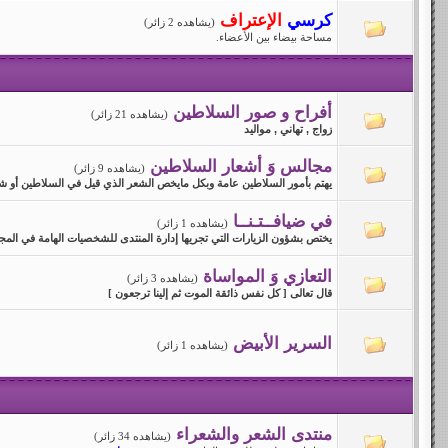
كرسي
الإعتراف
(يشاهده 2 زائر)
مساحة بيضاء بين الأعضاء.
أفراح و صور السلاطين
(يشاهده 21 زائر)
زواج , تهاني , مواليد
مجالس وَ أشعار السلاطين
(يشاهده 9 زائر)
يهتم بأمور السلاطين عامة وبكل مايخص الشعر الذي قيل في السلاطين أو ش
في ضيافــتـنــا
(يشاهده 1 زائر)
يختص بشؤون الزيارات التي تجريها إدارة المنتدى للشخصيات الهامة في المج
التعازي وَ المواساة
(يشاهده 3 زائر)
قال تعالى [ كل نفس ذائقة الموت ثم إلينا ترجعون ]
السرير الأبيض
(يشاهده 1 زائر)
منتدى الشعر والشعراء
(يشاهده 34 زائر)