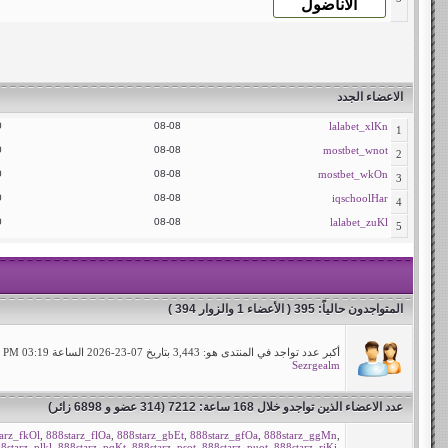
الاعضاء الجدد
0
08-08
lalabet_xlKn
1
0
08-08
mostbet_wnot
2
0
08-08
mostbet_wkOn
3
0
08-08
iqschoolHar
4
0
08-08
lalabet_zuKl
5
المتواجدون حالياً
: 395 ( الأعضاء 1 والزوار 394 )
أكبر عدد تواجد في المنتدى هو: 3,443 بتاريخ 07-23-2026 الساعة 03:19 PM
Sezrgealm
عدد الاعضاء الذين تواجدو خلال 168 ساعة: 7212 (314 عضو و 6898 زائر)
arz_fkOl
,
888starz_flOa
,
888starz_gbEt
,
888starz_gfOa
,
888starz_ggMn
,
8starz_plkl
,
888starz_pqKt
,
888starz_psot
,
888starz_puot
,
888starz_rjKi
,