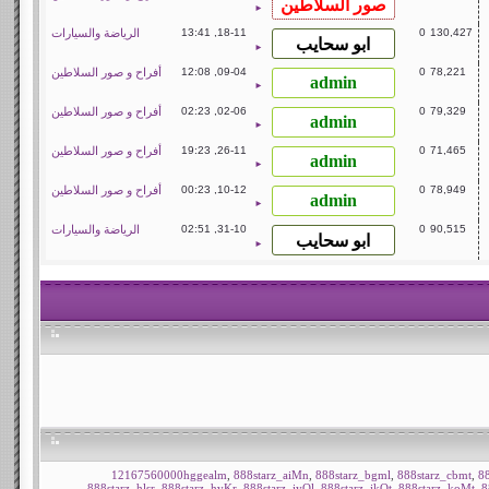
►
130,427
0
18-11, 13:41
الرياضة والسيارات
►
78,221
0
09-04, 12:08
أفراح و صور السلاطين
►
79,329
0
02-06, 02:23
أفراح و صور السلاطين
►
71,465
0
26-11, 19:23
أفراح و صور السلاطين
►
78,949
0
10-12, 00:23
أفراح و صور السلاطين
►
90,515
0
31-10, 02:51
الرياضة والسيارات
►
12167560000hggealm
,
888starz_aiMn
,
888starz_bgml
,
888starz_cbmt
,
88
888starz_hlsr
,
888starz_hvKr
,
888starz_iyOl
,
888starz_jkOt
,
888starz_koMt
,
8