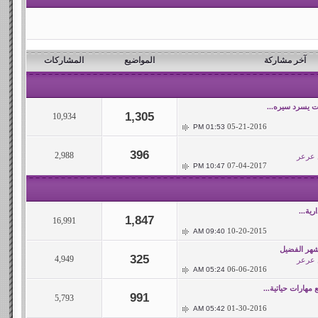
آخر مشاركة
المواضيع
المشاركات
ات يسرد سيره...
1,305
10,934
05-21-2016
01:53 PM
396
2,988
 عرعر
07-04-2017
10:47 PM
رية...
1,847
16,991
10-20-2015
09:40 AM
شهر الفضيل
325
4,949
 عرعر
06-06-2016
05:24 AM
هارات حياتية...
991
5,793
01-30-2016
05:42 AM