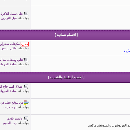
على سبيل الذكريا
بواسطة
شبل الثوارين
[ اقسام نسائية ]
مكيفات صحراوي
بواسطة
أماكن السعودي
ياء .
كتاب وصفات منال ا
بواسطة
أسامة المروان
[ اقسام التقنية والشباب ]
عملاق استرجاع الم
بواسطة
أسامة المروان
من تتوقع بطل دوري 
بواسطة
ابو سحايب
عاشت بلادي
بواسطة
نايف العميم
صاميم الفوتوشوب والسويتش ماكس