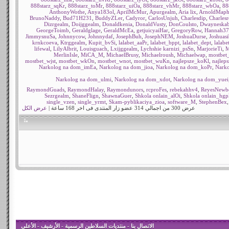
888starz_sqKr
,
888starz_toMr
,
888starz_uiOa
,
888starz_vhMr
,
888starz_wbOa
,
88
AnthonyWothe
,
Anya183ol
,
AprilMcMur
,
Apurgealm
,
Aria lix
,
ArnoldMaph
BrunoNaddy
,
Bud71H231
,
BuddyZLer
,
Cadyror
,
CarlosUnjuh
,
Charlesdip
,
Charlesr
Dizrgealm
,
Doijggealm
,
Donaldkenia
,
DonaldVusty
,
DonCoulsto
,
Dwayneska
GeorgeToimb
,
Geraldglage
,
GeraldMcEa
,
getjuicyaiHar
,
GregoryRow
,
Hannah37
JimmysnuSa
,
Johnnycow
,
Johnnydaf
,
JosephBuh
,
JosephNEM
,
JoshuaDurse
,
Joshuasi
krnkcoeva
,
Ktrggealm
,
Kupit_bvSi
,
lalabet_aaPr
,
lalabet_bppt
,
lalabet_dept
,
lalabe
lifewal
,
LilyAlbrit
,
Louisguach
,
Lxijggealm
,
Lychshie karnizi_psSn
,
MarjorieTi
,
M
MerlinIsle
,
MiCA_M
,
MichaelBrusy
,
Michaelroush
,
Michaelwap
,
mostbet
mostbet_wjst
,
mostbet_wkOn
,
mostbet_wnot
,
mostbet_wuKn
,
najlepsze_koKl
,
najlep
Narkolog na dom_imEa
,
Narkolog na dom_jioa
,
Narkolog na dom_koPr
,
Nark
Narkolog na dom_ulmi
,
Narkolog na dom_xdot
,
Narkolog na dom_yuei
RaymondGuads
,
RaymondHalay
,
Raymondunors
,
rcproFes
,
rebekahhv4
,
ReyesNewb
Sezrgealm
,
ShaneFlign
,
ShawnaGuer
,
Shkola onlain_alOi
,
Shkola onlain_hgp
single_vzen
,
single_yrmt
,
Skam-pyblikaciya_zioa
,
software_M
,
StephenBex
عرض 300 من اجمالي 314 عضو زار المنتدى فى اخر 168 ساعة |
عرض الكل
الاتصال بنا
-
منتديات السلاطين الرسمية
-
الأرشيف
-
الأعلى