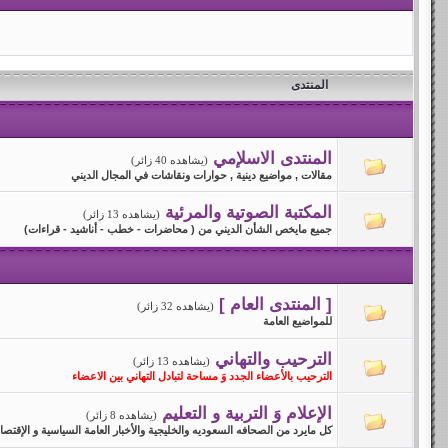
المنتدى
المنتدى الاسلإمي
(يشاهده 40 زائر)
مقالات , مواضيع دينية , حوارات ونقاشات في المجال الديني
المكتبة الصوتية والمرئية
(يشاهده 13 زائر)
جميع مايخص الشأن الديني من ( محاضرات - خطب - أناشيد - قراءات)
[ المنتدى العام ]
(يشاهده 32 زائر)
للمواضيع العامة
الترحيب والتهاني
(يشاهده 13 زائر)
الترحيب بالأعضاء الجدد وَ مساحة لتبادل التهاني بين الاعضاء
الإعلام وَ التربية و التعليم
(يشاهده 8 زائر)
كل مايرد من الصحافه السعوديه والخليجية والأخبار العامة السياسية و الإقتصادية