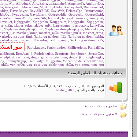
lfonsoWin
,
AlfredgeR
,
AlicaSalka
,
anastasiahc4
,
AngelineFa
,
AnthonyDiz
,
ki
,
Awergealm
,
blockchain_M
,
BobbyClido
,
BradleyUseft
,
Brandonabarl
,
iddap
,
DavidRhype
,
DavidSCURE
,
DavisVab
,
DelorasTpq
,
Dennissoums
,
ddieOgl
,
Fyuggealm
,
GayleBlank
,
Georgeaddip
,
Georgedib
,
GeorgeOxirl
,
JamesVah
,
JamesVionS
,
JasonNib
,
Jasonrek
,
Jerrygef
,
Jesuscax
,
JimmySaf
,
Kevinkef
,
Kghggealm
,
Kipggealm
,
Koijggealm
,
Kqoggealm
,
Kqpggealm
,
bet_xlKn
,
lalabet_zokn
,
lalabet_zuKl
,
Larrycaump
,
Larrycraxy
,
LarryFen
,
dK
,
Mejdynarodnie plateji_umP
,
Mejdynarodnie plateji_yuk
,
MelvinDoyn
,
stbet_kjst
,
mostbet_knma
,
mostbet_njOa
,
mostbet_puOa
,
mostbet_sxma
,
Narkolog na dom_fiml
,
Narkolog na dom_flEt
,
Narkolog na dom_hxMn
,
Narkolog na dom_mtpt
,
Narkolog na dom_oupr
,
Narkolog na dom_rxPa
,
,
Patrickqueer
,
Patrickundox
,
PhillipAdelm
,
RandallTet
,
naldSpami
,
RossJuan44
,
Rudolphzibia
,
Scottjorie
,
ScottSpoox
,
SergioCep
,
le_adpl
,
single_dkmt
,
single_gmkr
,
single_hsen
,
single_jkpl
,
single_ogkr
,
edy
,
TommyArgup
,
TrentPoity
,
Uquggealm
,
VincentEpide
,
VincentNoure
,
_okOi
,
vox_pfOn
,
vox_pqsi
,
vox_qeMr
,
vox_rbOn
,
vox_rmpa
,
vox_rspt
إحصائيات منتديات السلاطين الرسمية
المواضيع: 10,976, المشاركات: 104,739, الأعضاء: 153,675
نرحب بالعضو الجديد,
lalabet_xlKn
يحتوي مشاركات جديدة
لا يحتوي مشاركات جديدة