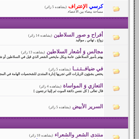
كرسي
الإعتراف
(يشاهده 5 زائر)
مساحة بيضاء بين الأعضاء.
أفراح و صور السلاطين
(يشاهده 14 زائر)
زواج , تهاني , مواليد
مجالس وَ أشعار السلاطين
(يشاهده 13 زائر)
يهتم بأمور السلاطين عامة وبكل مايخص الشعر الذي قيل في السلاطين أو ش
في ضيافــتـنــا
(يشاهده 5 زائر)
يختص بشؤون الزيارات التي تجريها إدارة المنتدى للشخصيات الهامة في المج
التعازي وَ المواساة
(يشاهده 4 زائر)
قال تعالى [ كل نفس ذائقة الموت ثم إلينا ترجعون ]
السرير الأبيض
(يشاهده 5 زائر)
منتدى الشعر والشعراء
(يشاهده 18 زائر)