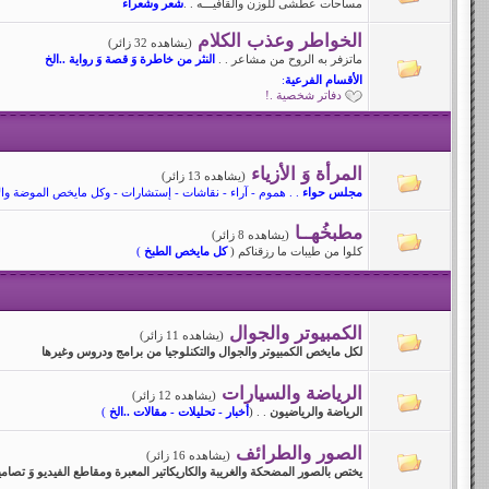
مساحات عطشى للوزن والقافيـــه . .
شعر وشعراء
الخواطر وعذب الكلام
(يشاهده 32 زائر)
ماتزفر به الروح من مشاعر . .
النثر من خاطرة وَ قصة وَ رواية ..الخ
الأقسام الفرعية
:
دفاتر شخصية .!
المرأة وَ الأزياء
(يشاهده 13 زائر)
مجلس حواء
. . هموم - آراء - نقاشات - إستشارات - وكل مايخص الموضة والأز
مطبخُهــا
(يشاهده 8 زائر)
كلوا من طيبات ما رزقناكم (
كل مايخص الطبخ
)
الكمبيوتر والجوال
(يشاهده 11 زائر)
لكل مايخص الكمبيوتر والجوال والتكنلوجيا من برامج ودروس وغيرها
الرياضة والسيارات
(يشاهده 12 زائر)
الرياضة والرياضيون
. . (
أخبار - تحليلات - مقالات ..الخ
)
الصور والطرائف
(يشاهده 16 زائر)
يختص بالصور المضحكة والغريبة والكاريكاتير المعبرة ومقاطع الفيديو وَ ت