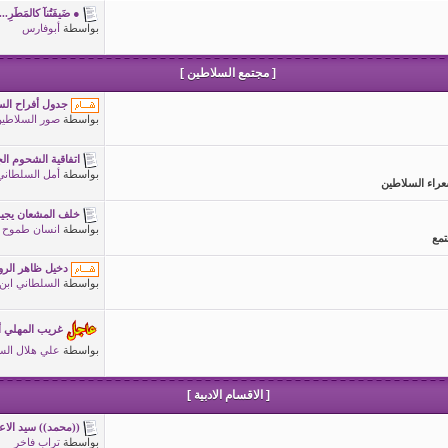
● ضَيفَتُنآ كالمَطَرِ...
بواسطة
أبوفارس
[ مجتمع السلاطين ]
جدول أفراح السلاطي
بواسطة
صور السلاطي
اتفاقية الشحوم الج
بواسطة
أمل السلطاني
عراء السلاطين
خلف المشعان يجيب
بواسطة
انسان طموح
تمع
دخيل ظاهر الروا
بواسطة
السلطاني ابن
غريب المهلي أ
بواسطة
علي هلال الس
[ الاقسام الادبية ]
((محمد)) سيد الاع
بواسطة
تراب فاخر