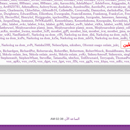
8starz_wmmt
,
888starz_ytmt
,
888starz_ziki
,
Aaroncibly
,
AdelaMayo7
,
AdeleFerre
,
Aiijggealm
,
A
y
,
Art49Z0781
,
AthenaBrow
,
AubreySwan
,
Audiahew
,
AundreaShe
,
AurelioPri
,
avet mirakyan_dj
eurn
,
Charlesurits
,
ChloeSifue
,
cliftondb16
,
ColletteHo
,
Coreynally
,
Dannydon
,
darlinkeHar
,
Dav
be
,
Dwightzew
,
EdwardDum
,
Elliottbaw
,
Ewurgealm
,
FrancisEmemn
,
Frankmog
,
FrankyLer
,
Fre
26
,
HectorHof
,
Henrylof
,
Hxijggealm
,
iqschoolHar
,
Iqurgealm
,
Iuzrgealm
,
Jamesnes
,
Jamessig
,
b
,
JurgenDaug
,
Justinmit
,
JWWKala481
,
KennethItany
,
Kennethshoma
,
Keurgealm
,
Kevindrini
,
t_dikr
,
lalabet_evkr
,
lalabet_fvkn
,
lalabet_gzMi
,
lalabet_uwPr
,
lalabet_vkKn
,
lalabet_wnMi
,
lala
atthewsof
,
Mejdynarodnie plateji_lmm
,
Mejdynarodnie plateji_mxm
,
Mejdynarodnie plateji_o
_axKn
,
mostbet_bwma
,
mostbet_fxPl
,
mostbet_gjPl
,
mostbet_hist
,
mostbet_ivst
,
mostbet_jjma
,
mo
sze_wiKl
,
NanHanks41
,
Narkolog na dom_cfPi
,
Narkolog na dom_dlsl
,
Narkolog na dom_eqSt
,
olog na dom_kxPn
,
Narkolog na dom_kzSa
,
Narkolog na dom_mbOi
,
Narkolog na dom_msKi
,
,
Narkolog na dom_zvPi
,
Natisha59H
,
NelsonSpita
,
niksihex
,
Oformit osago onlain_jukt
,
e
,
Richardgen
,
RichardPut
,
Robertavala
,
RobertBer
,
Roberttum
,
RobertWouck
,
Ronaldbeams
,
Ro
l
,
Shkola onlain_ltea
,
Shkola onlain_mwki
,
Shkola onlain_yoKr
,
SidneyAmouP
,
Sidneynix
,
sing
,
Stephensnift
,
StephenWhast
,
SteveBar
,
TatianaSla
,
tdmSon
,
TedDownard
,
Terryapals
,
ThomasPr
vox_apKr
,
vox_cwOi
,
vox_dget
,
vox_fget
,
vox_flSi
,
vox_ggSi
,
vox_kbpa
,
vox_ntKr
,
vox
الساعة الآن
02:36 AM