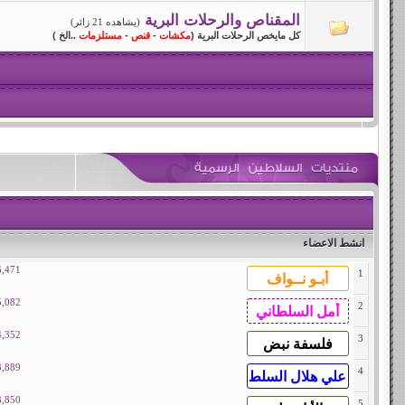
المقناص والرحلات البرية
(يشاهده 21 زائر)
كل مايخص الرحلات البرية (
مكشات
-
قنص
-
مستلزمات
..الخ )
انشط الاعضاء
6,471
1
5,082
2
4,352
3
3,889
4
3,850
5