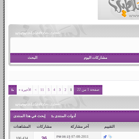
مشاركات اليوم
البحث
صفحة 1 من 22
1
2
3
4
5
11
>
الأخيرة
»
أدوات المنتدى
إبحث في هذا المنتدى
التقييم
آخر مشاركة
مشاركات
المشاهدات
07-08-2011
06:15 PM
36
106,434