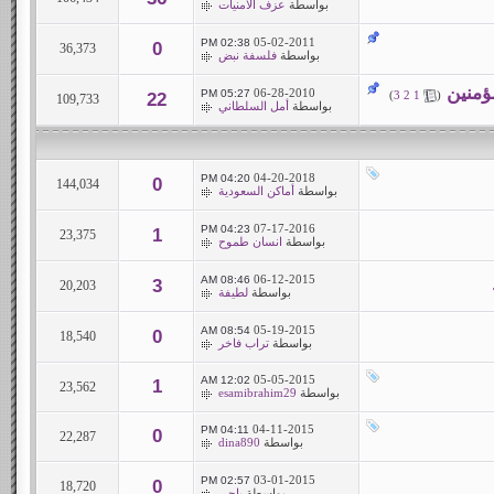
بواسطة
عزف الأمنيات
05-02-2011
02:38 PM
0
36,373
بواسطة
فلسفة نبض
ؤمنين
06-28-2010
05:27 PM
)
3
2
1
(
22
109,733
بواسطة
أمل السلطاني
04-20-2018
04:20 PM
0
144,034
بواسطة
أماكن السعودية
07-17-2016
04:23 PM
1
23,375
بواسطة
انسان طموح
06-12-2015
08:46 AM
3
20,203
بواسطة
لطيفة
05-19-2015
08:54 AM
0
18,540
بواسطة
تراب فاخر
05-05-2015
12:02 AM
1
23,562
بواسطة
esamibrahim29
04-11-2015
04:11 PM
0
22,287
بواسطة
dina890
03-01-2015
02:57 PM
0
18,720
بواسطة
باجى