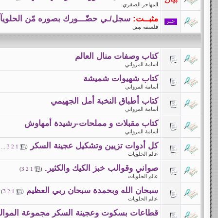
المهاجر الصقري
مثبــت:
سجل/ـي حضّـــورك بصوره مّن الحلوي
فلسفة نبض
كتاب وصفات منال العالم
أسامة المرواني
كتاب شهيوات شميشة
أسامة المرواني
كتاب أطباق النخبة أمل الجهيمي
أسامة المرواني
كتاب مقبلات و مملحات-رشيدة أمهاوش
أسامة المرواني
كل أدوات تزيين وتشكيل عجينة السكر
...
3
2
1
(
عالم الحلويات
صواني وقوالب خبز الكيك والكثير.
)
3
2
1
(
عالم الحلويات
سبحان الله وبحمدة سبحان ربي العظيم
)
3
2
1
(
عالم الحلويات
قطاعات بسكوت وعجينة السكر مجموعة المواليد كاملة