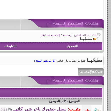
منتديات السلاطين الرسمية
>
[ اقسام نسائية ]
مطبخُهــا
التسجيل
التعليمات
مطبخُهــا
كلوا من طيبات ما رزقناكم (
كل مايخص الطبخ
)
الموضوع
/
كاتب الموضوع
مثبــت:
سجل حضورك باخر شي اكلتهــ
.
3
2
1
(