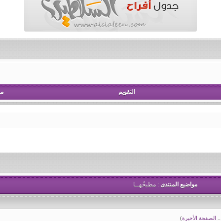
التقويم
مش
مواضيع المنتدى
: مطبخُهــا
..
الصفحة الأخيرة
)