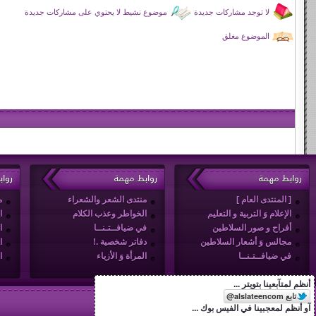
لا توجد مشاركات جديدة
موضوع نشيط لا يحتوي على مشاركات جديدة
الموضوع مغلق
روابط مهمة
روابط مهمة
روا
[ المنتدى العام ]
منتدى الشعر والشعراء
م
الإعلام وَ التربية و التعليم
الخواطر وعذب الكلام
ا
أفراح و صور السلاطين
في ضيافــتـنــا
ا
مجالس وَ أشعار السلاطين
دفاتر شخصية .!
ا
في ضيافــتـنــا
المرأة وَ الأزياء
ا
أنظم لمتآبعينا بتويتر ...
آو أنظم لمعجبينا في الفيس بوك ...