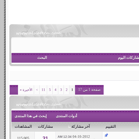
اركات اليوم
البحث
صفحة 1 من 17
1
2
3
4
5
11
>
الأخيرة
»
أدوات المنتدى
إبحث في هذا المنتدى
التقييم
آخر مشاركة
مشاركات
المشاهدات
04-10-2012
12:34 AM
31
115,005