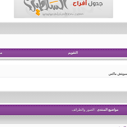
التقويم
مش
والسويتش ماكس
مواضيع المنتدى
: الصور والطرائف