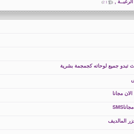
رغبــة ,
)
2
1
(
ث تبدو جميع لوحاته كجمجمة بشرية
لان مجانا
زر المالديف