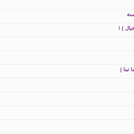
يال ) !
تبنا |