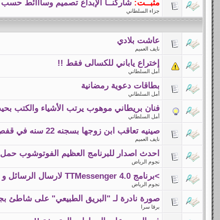
مثبــت:
شاركنــا الإبداع تصميم وسااائط حسب ال
جزاء السلطاني
عاشت بلادي
نايف العميم
إختراع ياباني للكسالى فقط !!
أمل السلطاني
بطاقات دعوية رمضانية
أمل السلطاني
فنان بريطاني موهوب يرتب الأشياء والكتب بحي
أمل السلطاني
صينيه تعاقب ابن زوجها بسجنه 22 سنه في قفص
نايف العميم
احدث اصدار للبرنامج العظيم الفوتوشوب حمل ا
نجوم الرياض
>برنامج TTMessenger 4.0 لارسال الرسائل و مجاناSMS
نجوم الرياض
صورة نادرة لـ "البريق الطبيعي" على شاطئ بج
برقا سرا