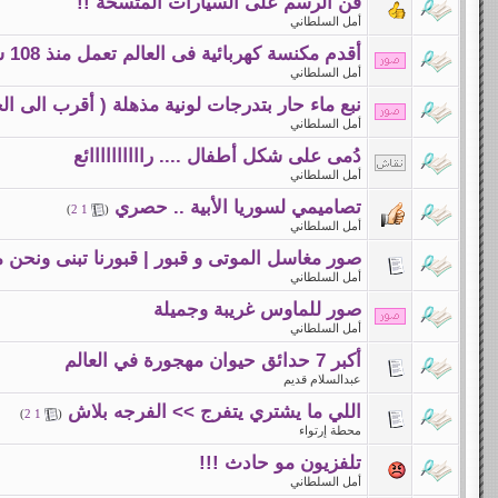
فن الرسم على السيارات المتسخة !!
أمل السلطاني
أقدم مكنسة كهربائية فى العالم تعمل منذ 108 سنة
أمل السلطاني
نبع ماء حار بتدرجات لونية مذهلة ( أقرب الى الخ
أمل السلطاني
دُمى على شكل أطفال .... راااااااااائع
أمل السلطاني
تصاميمي لسوريا الأبية .. حصري
)
2
1
(
أمل السلطاني
صور مغاسل الموتى و قبور | قبورنا تبنى ونحن ما 
أمل السلطاني
صور للماوس غريبة وجميلة
أمل السلطاني
أكبر 7 حدائق حيوان مهجورة في العالم‎
عبدالسلام قديم
اللي ما يشتري يتفرج >> الفرجه بلاش
)
2
1
(
محطة إرتواء
تلفزيون مو حادث !!!
أمل السلطاني