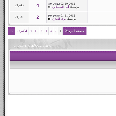
02-10-2012
06:12 AM
4
21,243
بواسطة
أمل السلطاني
01-11-2012
10:45 PM
2
21,331
بواسطة
نوف العنزي
صفحة 1 من 24
1
2
3
4
5
11
>
الأخيرة
»