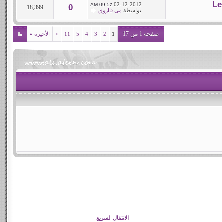
02-12-2012
09:52 AM
0
18,399
بواسطة
مى فااروق
صفحة 1 من 17
1
2
3
4
5
11
>
الأخيرة
»
الانتقال السريع