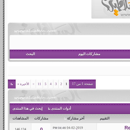
مشاركات اليوم
البحث
صفحة 1 من 17
1
2
3
4
5
11
>
الأخيرة
»
أدوات المنتدى
إبحث في هذا المنتدى
التقييم
آخر مشاركة
مشاركات
المشاهدات
04-02-2019
04:46 PM
0
146,124