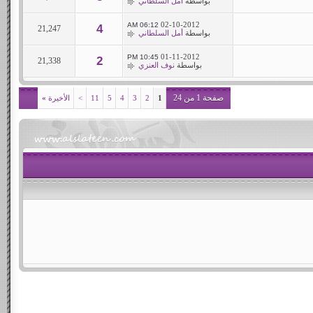
بواسطة
أمل السلطاني
02-10-2012
06:12 AM
4
21,247
بواسطة
أمل السلطاني
01-11-2012
10:45 PM
2
21,338
بواسطة
نوف العنزي
صفحة 1 من 24
1
2
3
4
5
11
>
الأخيرة
»