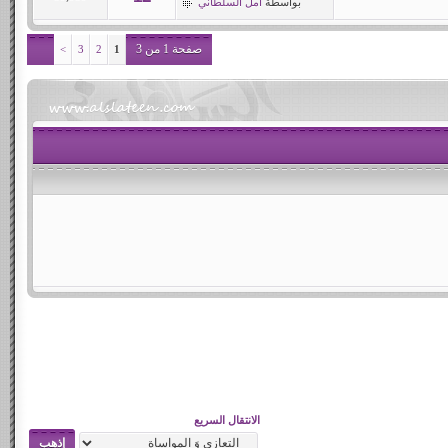
بواسطة
أمل السلطاني
صفحة 1 من 3
>
3
2
1
الانتقال السريع