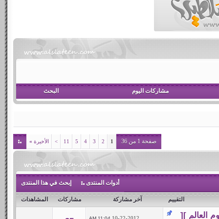
مشاركات اليوم
البحث
صفحة 1 من 36
1
2
3
4
5
11
>
الأخيرة
»
أدوات المنتدى
إبحث في هذا المنتدى
التقييم
آخر مشاركة
مشاركات
المشاهدات
 العالم ][
10-22-2012
11:04 AM