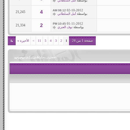
بواسطة
أمل السلطاني
02-10-2012
06:12 AM
4
21,245
بواسطة
أمل السلطاني
01-11-2012
10:45 PM
2
21,334
بواسطة
نوف العنزي
صفحة 1 من 24
1
2
3
4
5
11
>
الأخيرة
»