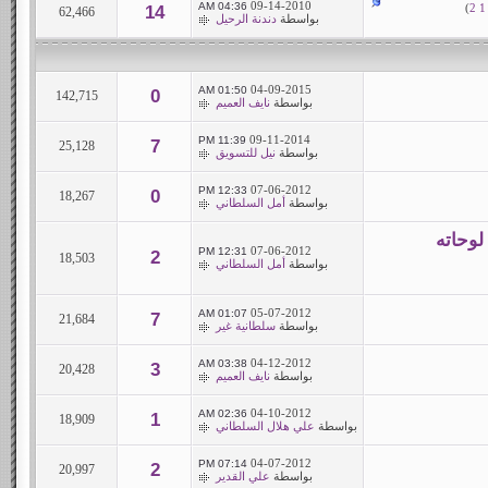
09-14-2010
04:36 AM
)
2
1
14
62,466
بواسطة
دندنة الرحيل
04-09-2015
01:50 AM
0
142,715
بواسطة
نايف العميم
09-11-2014
11:39 PM
7
25,128
بواسطة
نيل للتسويق
07-06-2012
12:33 PM
0
18,267
بواسطة
أمل السلطاني
لوحاته
07-06-2012
12:31 PM
2
18,503
بواسطة
أمل السلطاني
05-07-2012
01:07 AM
7
21,684
بواسطة
سلطانية غير
04-12-2012
03:38 AM
3
20,428
بواسطة
نايف العميم
04-10-2012
02:36 AM
1
18,909
بواسطة
علي هلال السلطاني
04-07-2012
07:14 PM
2
20,997
بواسطة
علي القدير